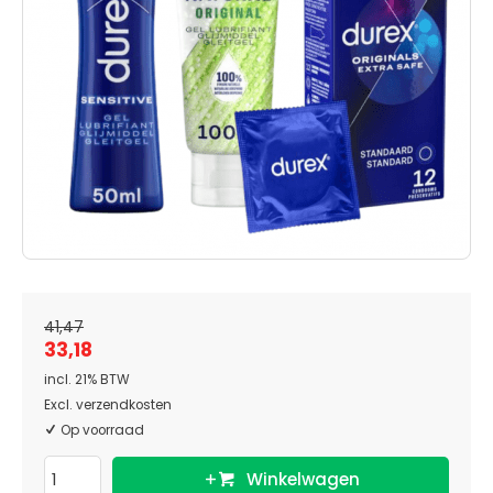
41,47
33,18
incl. 21% BTW
Excl. verzendkosten
Op voorraad
Winkelwagen