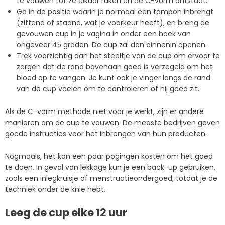
te vouwen tot ze elkaar raken en de C-vorm ontstaat.
Ga in de positie waarin je normaal een tampon inbrengt
(zittend of staand, wat je voorkeur heeft), en breng de
gevouwen cup in je vagina in onder een hoek van
ongeveer 45 graden. De cup zal dan binnenin openen.
Trek voorzichtig aan het steeltje van de cup om ervoor te
zorgen dat de rand bovenaan goed is verzegeld om het
bloed op te vangen. Je kunt ook je vinger langs de rand
van de cup voelen om te controleren of hij goed zit.
Als de C-vorm methode niet voor je werkt, zijn er andere
manieren om de cup te vouwen. De meeste bedrijven geven
goede instructies voor het inbrengen van hun producten.
Nogmaals, het kan een paar pogingen kosten om het goed
te doen. In geval van lekkage kun je een back-up gebruiken,
zoals een inlegkruisje of menstruatieondergoed, totdat je de
techniek onder de knie hebt.
Leeg de cup elke 12 uur