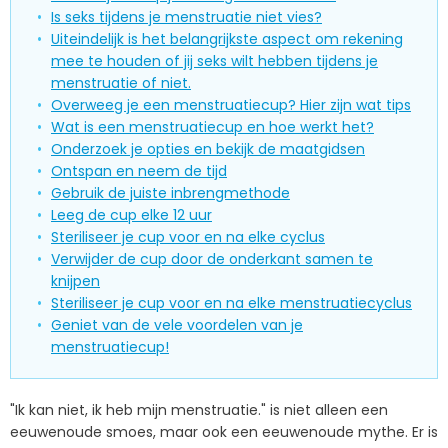
Is seks tijdens je menstruatie niet vies?
Uiteindelijk is het belangrijkste aspect om rekening
mee te houden of jij seks wilt hebben tijdens je
menstruatie of niet.
Overweeg je een menstruatiecup? Hier zijn wat tips
Wat is een menstruatiecup en hoe werkt het?
Onderzoek je opties en bekijk de maatgidsen
Ontspan en neem de tijd
Gebruik de juiste inbrengmethode
Leeg de cup elke 12 uur
Steriliseer je cup voor en na elke cyclus
Verwijder de cup door de onderkant samen te
knijpen
Steriliseer je cup voor en na elke menstruatiecyclus
Geniet van de vele voordelen van je
menstruatiecup!
"Ik kan niet, ik heb mijn menstruatie." is niet alleen een
eeuwenoude smoes, maar ook een eeuwenoude mythe. Er is