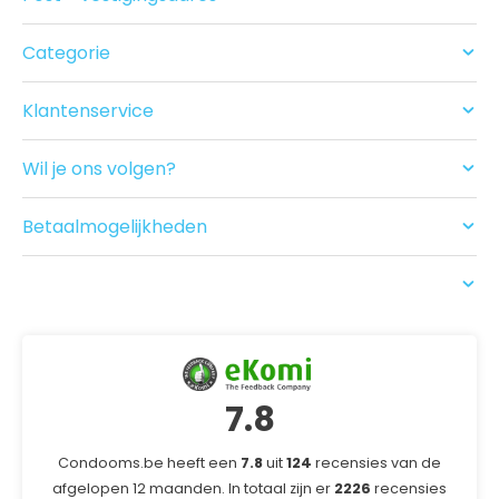
Categorie
Condooms
Glijmiddel en Massage
Klantenservice
Seksspeeltjes
Contact
Acties
Ruilen/Retouneren
Drogist
Wil je ons volgen?
Betalen
Nieuwe producten
Bezorgen
Recensies
Betaalmogelijkheden
USP
7.8
Condooms.be heeft een
7.8
uit
124
recensies van de
afgelopen 12 maanden. In totaal zijn er
2226
recensies