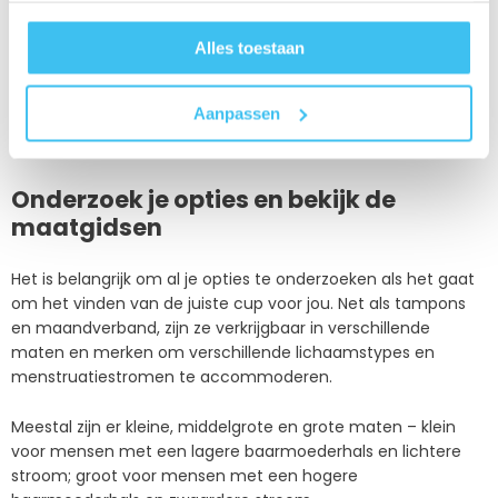
een afdichting te vormen met de vaginawanden, en
luchtgaatjes om zuigkracht te creëren en de afdichting te
Alles toestaan
verbreken bij het verwijderen.
Aanpassen
Nu je weet wat een menstruatiecup is en hoe hij werkt,
volgen hier een paar tips om hem optimaal te gebruiken.
Onderzoek je opties en bekijk de
maatgidsen
Het is belangrijk om al je opties te onderzoeken als het gaat
om het vinden van de juiste cup voor jou. Net als tampons
en maandverband, zijn ze verkrijgbaar in verschillende
maten en merken om verschillende lichaamstypes en
menstruatiestromen te accommoderen.
Meestal zijn er kleine, middelgrote en grote maten – klein
voor mensen met een lagere baarmoederhals en lichtere
stroom; groot voor mensen met een hogere