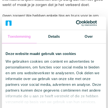
werkt of maak je je zorgen dat je het verkeerd doet.
Geen zorgen! We hebben enkele tips en trucs voor je om
deze nieuwe trend op het gebied van menstruatieproducten
onder de knie te krijgen.
Wat is een menstruatiecup en hoe
Toestemming
Details
Over
werkt het?
Deze website maakt gebruik van cookies
Een menstruatiecup heeft de vorm van een cilindrische
trechter en doet precies wat de naam zegt: het vangt
We gebruiken cookies om content en advertenties te
vloeistoffen op, in dit geval je menstruatiebloed. Wanneer je
personaliseren, om functies voor social media te bieden
hem inbrengt, zit hij in het vaginale kanaal bij de
en om ons websiteverkeer te analyseren. Ook delen we
baarmoederhals.
informatie over uw gebruik van onze site met onze
partners voor social media, adverteren en analyse. Deze
Herbruikbare menstruatiecups zijn meestal gemaakt van
partners kunnen deze gegevens combineren met andere
siliconen, waardoor ze geschikt zijn voor de meeste
informatie die u aan ze heeft verstrekt of die ze hebben
lichamen – zelfs voor mensen met een latexallergie. Ze
verzameld op basis van uw gebruik van hun services.
hebben een steeltje aan de onderkant voor inbrengen en
verwijderen, ribbels voor extra grip, een rand bovenaan om