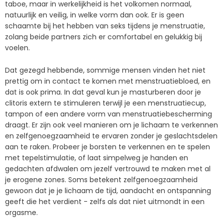
taboe, maar in werkelijkheid is het volkomen normaal,
natuurlijk en veilig, in welke vorm dan ook. Er is geen
schaamte bij het hebben van seks tijdens je menstruatie,
zolang beide partners zich er comfortabel en gelukkig bij
voelen.
Dat gezegd hebbende, sommige mensen vinden het niet
prettig om in contact te komen met menstruatiebloed, en
dat is ook prima. In dat geval kun je masturberen door je
clitoris extern te stimuleren terwijl je een menstruatiecup,
tampon of een andere vorm van menstruatiebescherming
draagt. Er zijn ook veel manieren om je lichaam te verkennen
en zelfgenoegzaamheid te ervaren zonder je geslachtsdelen
aan te raken. Probeer je borsten te verkennen en te spelen
met tepelstimulatie, of laat simpelweg je handen en
gedachten afdwalen om jezelf vertrouwd te maken met al
je erogene zones. Soms betekent zelfgenoegzaamheid
gewoon dat je je lichaam de tijd, aandacht en ontspanning
geeft die het verdient - zelfs als dat niet uitmondt in een
orgasme.