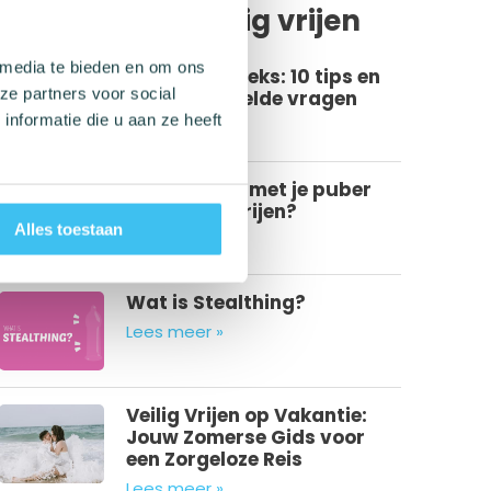
Veilige seks/ veilig vrijen
 media te bieden en om ons
Eerste keer seks: 10 tips en
ze partners voor social
20 veel gestelde vragen
nformatie die u aan ze heeft
Lees meer »
Hoe praat je met je puber
over veilig vrijen?
Alles toestaan
Lees meer »
Wat is Stealthing?
Lees meer »
Veilig Vrijen op Vakantie:
Jouw Zomerse Gids voor
een Zorgeloze Reis
Lees meer »