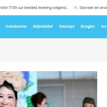
Vóór 17:00 uur besteld, levering volgende dag
Discreet en an
Condooms
Glijmiddel
Sextoys
Drogist
Ac