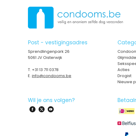
Post - vestigingsadres
Catego
Sprendlingenpark 26
Condoo
5061 JV Oisterwijk
Glijmidd
Seksspee
T.
+31 13 711 0378
Acties
E.
info@condooms.be
Drogist
Nieuwe p
Wil je ons volgen?
Betaal