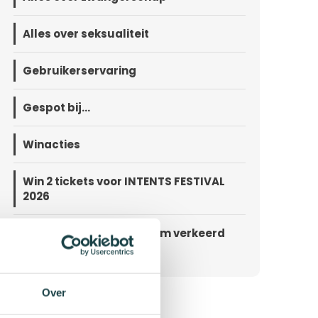
Alles over seksualiteit
Gebruikerservaring
Gespot bij...
Winacties
Win 2 tickets voor INTENTS FESTIVAL
2026
Help, ik heb mijn condoom verkeerd
om gedaan
Over
Meer blog items binnen