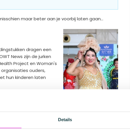
isschien maar beter aan je voorbij laten gaan...
ledingstukken dragen een
OWT News zijn de jurken
ealth Project en Woman's
 organisaties ouders,
met hun kinderen laten
en? Helaas, de
teld te worden. Zou jij
Details