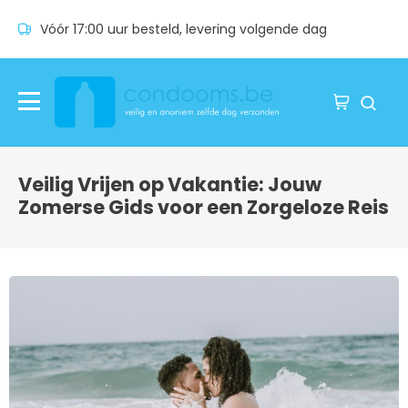
Vóór 17:00 uur besteld, levering volgende dag
Veilig Vrijen op Vakantie: Jouw
Zomerse Gids voor een Zorgeloze Reis