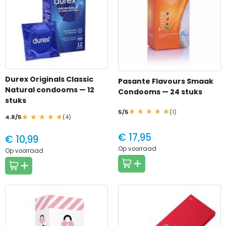
Durex Originals Classic
Pasante Flavours Smaak
Natural condooms
— 12
Condooms
— 24 stuks
stuks
5/5
(1)
4.8/5
(4)
€ 17,95
€ 10,99
Op voorraad
Op voorraad