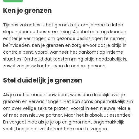
Ken je grenzen
Tijdens vakanties is het gemakkelijk om je mee te laten
slepen door de feeststemming. Alcohol en drugs kunnen
echter je vermogen om gezonde beslissingen te nemen
beïnvloeden. Ken je grenzen en zorg ervoor dat je altijd in
controle bent, vooral wanneer het aankomt op intieme
situaties. Onthoud dat toestemming altijd noodzakelijk is,
zowel van jouw kant als van de andere persoon.
Stel duidelijk je grenzen
Als je met iemand nieuw bent, wees dan duidelijk over je
grenzen en verwachtingen. Het kan soms ongemakkelijk zijn
om over veilige seks te praten, vooral in een nieuwe relatie
of met een nieuwe partner. Maar het is absoluut essentieel.
En vergeet niet: als je je op enig moment ongemakkelijk
voelt, heb je het volste recht om nee te zeggen.