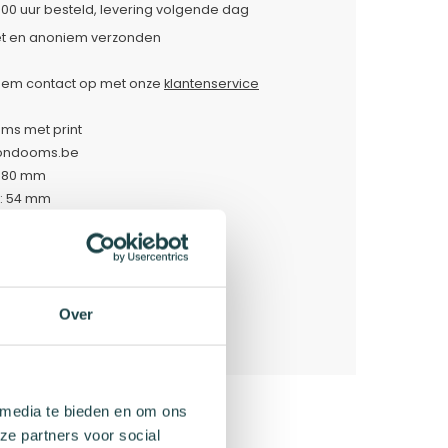
:00 uur besteld, levering volgende dag
et en anoniem verzonden
em contact op met onze
klantenservice
s met print
Condooms.be
 180 mm
: 54 mm
sche vorm, eenvoudig om te doen
formatie
Over
dooms.be
 media te bieden en om ons
ze partners voor social