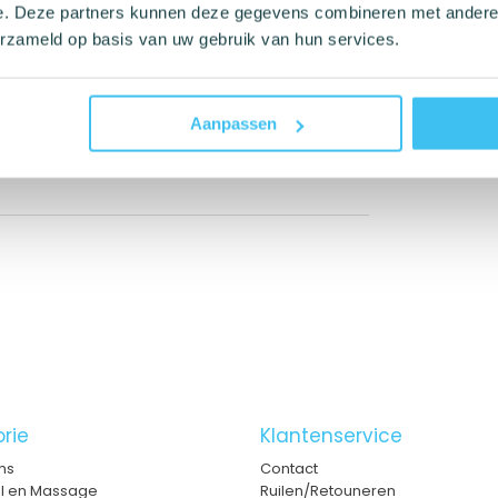
e. Deze partners kunnen deze gegevens combineren met andere i
n zijn deze condooms een perfect en
erzameld op basis van uw gebruik van hun services.
n speciale verjaardag viert, voor
 lange relatie weer van het
variatie in de slaapkamer met onze
Aanpassen
rie
Klantenservice
ms
Contact
el en Massage
Ruilen/Retouneren