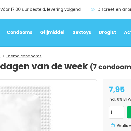
Vóór 17:00 uur besteld, levering volgende dag
Discreet en an
Condooms
Glijmiddel
Sextoys
Drogist
Ac
o
Thema condooms
 dagen van de week
(7 condoom
7,95
incl. 6% BT
Gratis 