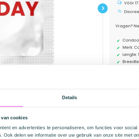
Vóór 17
Next
Discre
Vragen? Ne
Condoom
Merk: 
Lengte:
Breedte
Anatomi
Merk in
Details
Con
 van cookies
oms'. Perfect voor jonge koppels of voor
ent en advertenties te personaliseren, om functies voor social
n zijn. Er is niets spannender dan elke dag
. Ook delen we informatie over uw gebruik van onze site met on
n wat is er nu leuker dan dat te doen met