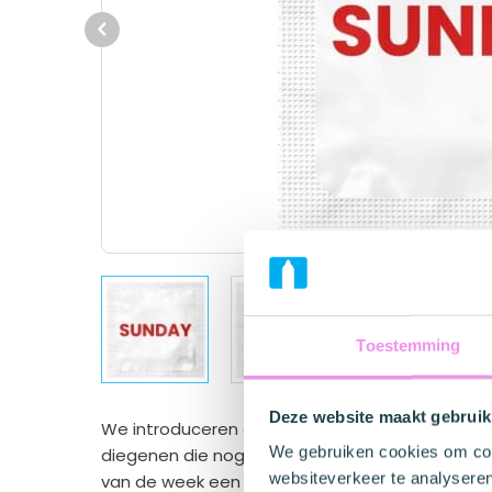
Previous
Toestemming
Deze website maakt gebruik
We introduceren onze unieke 'Weekdagen Condo
We gebruiken cookies om cont
diegenen die nog steeds elkaar aan het verkenne
websiteverkeer te analyseren
van de week een nieuw avontuur aan te gaan. E