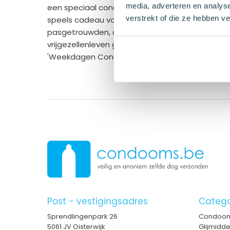
media, adverteren en analys
een speciaal condoom voor elke dag? Bovendie
verstrekt of die ze hebben v
speels cadeau voor een vriend of vriendin die ee
pasgetrouwden, of zelfs voor iemand die na een
vrijgezellenleven geniet. Breng wat plezier en 
'Weekdagen Condooms'!"
Post - vestigingsadres
Catego
Sprendlingenpark 26
Condoo
5061 JV Oisterwijk
Glijmidd