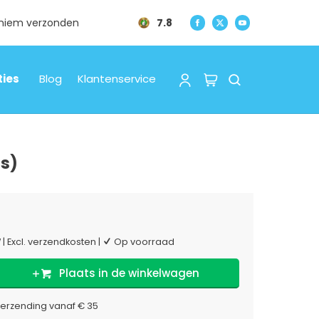
oniem verzonden
7.8
ties
Blog
Klantenservice
s)
W
|
Excl. verzendkosten
|
Op voorraad
Plaats in de winkelwagen
verzending vanaf € 35