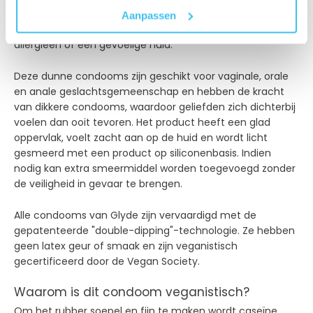
oorsprong. De condooms zijn ook vrij van chemicaliën en
Aanpassen
gluten - een uitstekende optie voor mensen met
allergieën of een gevoelige huid.
Deze dunne condooms zijn geschikt voor vaginale, orale
en anale geslachtsgemeenschap en hebben de kracht
van dikkere condooms, waardoor geliefden zich dichterbij
voelen dan ooit tevoren. Het product heeft een glad
oppervlak, voelt zacht aan op de huid en wordt licht
gesmeerd met een product op siliconenbasis. Indien
nodig kan extra smeermiddel worden toegevoegd zonder
de veiligheid in gevaar te brengen.
Alle condooms van Glyde zijn vervaardigd met de
gepatenteerde "double-dipping"-technologie. Ze hebben
geen latex geur of smaak en zijn veganistisch
gecertificeerd door de Vegan Society.
Waarom is dit condoom veganistisch?
Om het rubber soepel en fijn te maken wordt caseïne