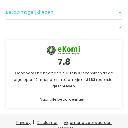
Vorm
Nieuwe producten
Recht Condoom
Bezorgen
Recensies
Dikte
Normaal
Betaalmogelijkheden
USP
Structuur
Glad
Latexvrij
Nee
Veganistisch
Ja
7.8
Condooms.be heeft een
7.8
uit
129
recensies van de
afgelopen 12 maanden. In totaal zijn er
2232
recensies
geschreven.
Naar alle beoordelingen »
Privacy
Disclaimer
Algemene voorwaarden