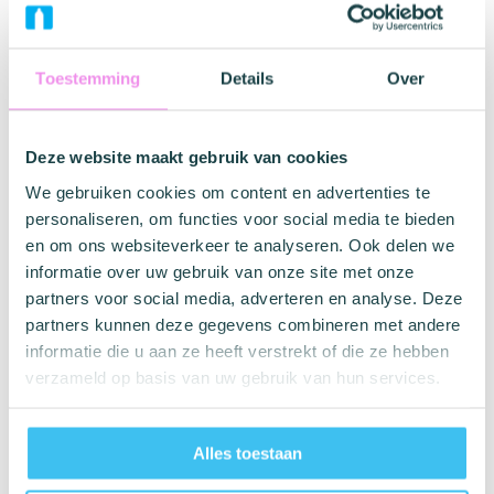
Merk informatie
Toestemming
Details
Over
Glyde
Deze website maakt gebruik van cookies
Glyde Slim Fit condooms zijn een uitstekende keuze voor
We gebruiken cookies om content en advertenties te
diegenen die een kleiner condoom nodig hebben, of een
personaliseren, om functies voor social media te bieden
strakker passend condoom willen om de sensaties te
en om ons websiteverkeer te analyseren. Ook delen we
maximaliseren zonder concessies te doen aan de
veiligheid.
informatie over uw gebruik van onze site met onze
partners voor social media, adverteren en analyse. Deze
Met een breedte van slechts 49 mm en een lengte van
partners kunnen deze gegevens combineren met andere
170 mm passen Glyde Slim Fit-condooms perfect op een
informatie die u aan ze heeft verstrekt of die ze hebben
kleinere penis en zullen ze niet bewegen of wegglijden
verzameld op basis van uw gebruik van hun services.
tijdens geslachtsgemeenschap.
Glyde Slim Fit Condooms zijn veganistische condooms
Alles toestaan
gemaakt van natuurlijk rubberlatex. Het product bevat
geen caseïne, een potentieel allergeen van dierlijke