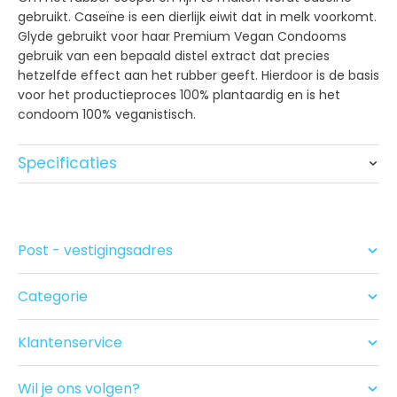
gebruikt. Caseïne is een dierlijk eiwit dat in melk voorkomt.
Glyde gebruikt voor haar Premium Vegan Condooms
gebruik van een bepaald distel extract dat precies
hetzelfde effect aan het rubber geeft. Hierdoor is de basis
voor het productieproces 100% plantaardig en is het
condoom 100% veganistisch.
Specificaties
Merk
Glyde
Materiaal
Natuurlijk Rubber Latex
Post - vestigingsadres
Nominale breedte
49mm
Lengte
170mm
Categorie
Condooms
Glijmiddel
Normaal
Glijmiddel en Massage
Klantenservice
Geur/kleur
Neutraal
Seksspeeltjes
Contact
Acties
Smaak
Neutraal
Ruilen/Retouneren
Drogist
Wil je ons volgen?
Betalen