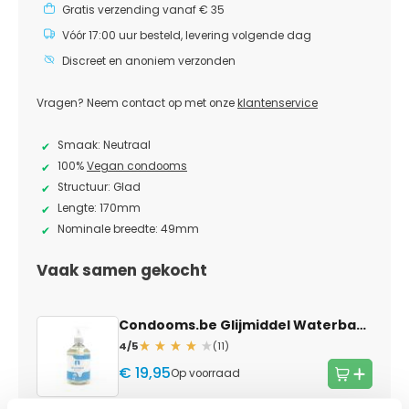
Gratis verzending vanaf € 35
Vóór 17:00 uur besteld, levering volgende dag
Discreet en anoniem verzonden
Vragen? Neem contact op met onze
klantenservice
Smaak: Neutraal
100%
Vegan condooms
Structuur: Glad
Lengte: 170mm
Nominale breedte: 49mm
Vaak samen gekocht
Condooms.be Glijmiddel Waterbasis
— 5
4/5
(11)
€ 19,95
Op voorraad