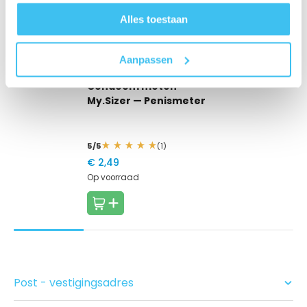
Alles toestaan
Aanpassen
Condoom meten
My.Sizer
— Penismeter
5/5
(1)
€ 2,49
Op voorraad
Post - vestigingsadres