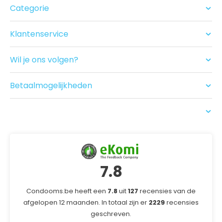
Categorie
Condooms
Glijmiddel en Massage
Klantenservice
Seksspeeltjes
Contact
Acties
Ruilen/Retouneren
Drogist
Wil je ons volgen?
Betalen
Nieuwe producten
Bezorgen
Recensies
Betaalmogelijkheden
USP
7.8
Condooms.be heeft een
7.8
uit
127
recensies van de
afgelopen 12 maanden. In totaal zijn er
2229
recensies
geschreven.