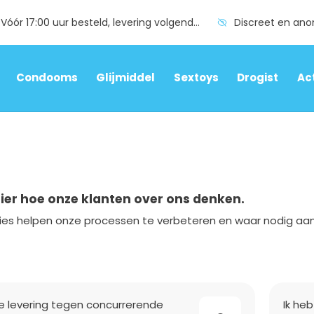
Vóór 17:00 uur besteld, levering volgende dag
Discreet en an
Condooms
Glijmiddel
Sextoys
Drogist
Ac
hier hoe onze klanten over ons denken.
es helpen onze processen te verbeteren en waar nodig aan
le levering tegen concurrerende
Ik heb