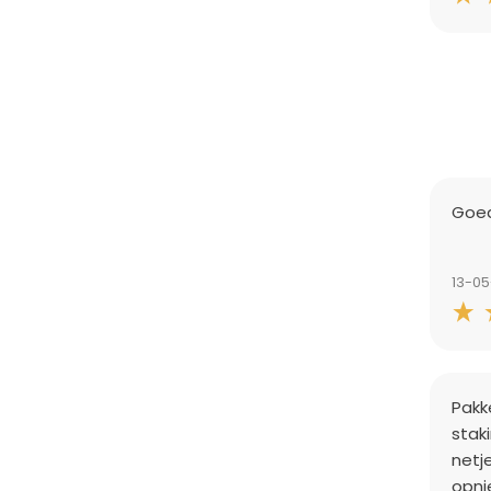
Goed
13-0
Pakk
stak
netj
opni