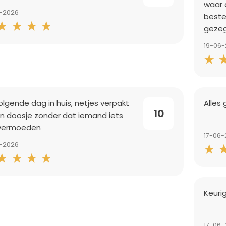
waar 
7-2026
beste
gezeg
19-06
olgende dag in huis, netjes verpakt
Alles
10
en doosje zonder dat iemand iets
vermoeden
17-06-
6-2026
Keuri
17-06-