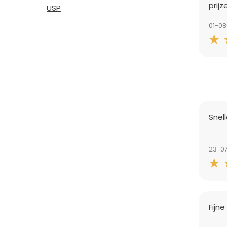
prijz
USP
01-0
Snel
23-0
Fijne