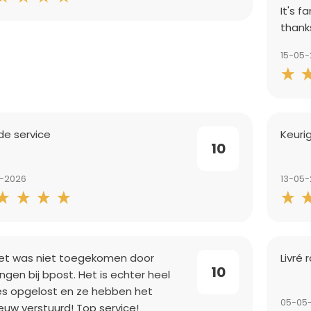
It's f
thank
15-05
e service
Keuri
10
5-2026
13-05
et was niet toegekomen door
Livré
10
ingen bij bpost. Het is echter heel
es opgelost en ze hebben het
05-05
euw verstuurd! Top service!