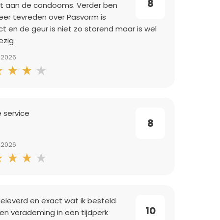
8
it aan de condooms. Verder ben
 zeer tevreden over Pasvorm is
ct en de geur is niet zo storend maar is wel
ezig
-2026
e service
8
-2026
geleverd en exact wat ik besteld
10
Een verademing in een tijdperk