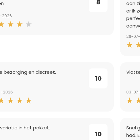
8
en
aan z
er ik
8-2026
perfe
aanw
26-07
le bezorging en discreet.
Vlott
10
7-2026
03-07
 variatie in het pakket.
Snel 
10
had. 