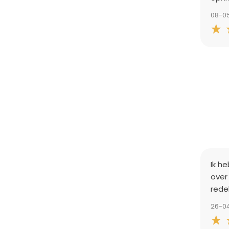
08-0
Ik h
over
redel
26-0