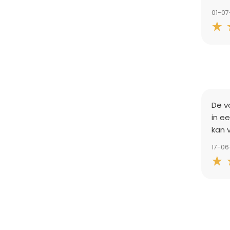
01-0
De v
in e
kan 
17-0