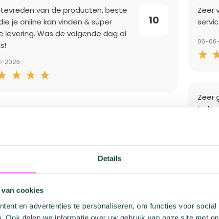
 tevreden van de producten, beste
Zeer 
10
 die je online kan vinden & super
servic
le levering. Was de volgende dag al
06-06
is!
6-2026
Zeer 
te bes
06-06
Details
lling is vlot verlopen, product
moeil
 van cookies
10
r werkt niet!!
vinde
ent en advertenties te personaliseren, om functies voor social
6-2026
31-05
. Ook delen we informatie over uw gebruik van onze site met on