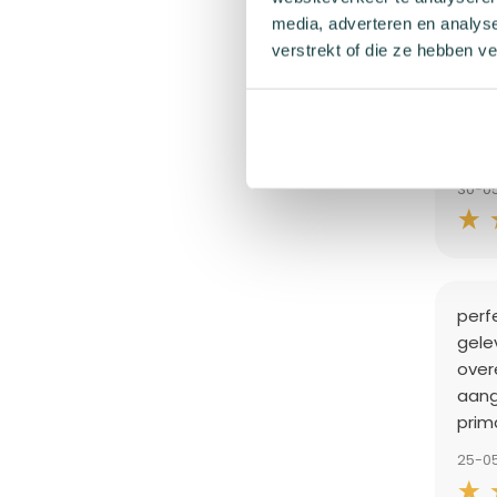
media, adverteren en analys
verstrekt of die ze hebben v
Snel,
30-0
perf
gele
over
aang
prima
25-0