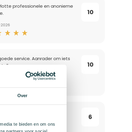
vlotte professionele en anonieme
10
e.
-2026
goede service. Aanrader om iets
10
tellen.
-2026
Over
ijk gewenste producten om te
6
n
 media te bieden en om ons
-2026
ze partners voor social