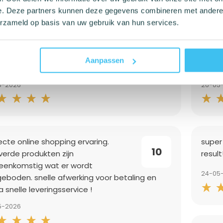
e. Deze partners kunnen deze gegevens combineren met andere i
erzameld op basis van uw gebruik van hun services.
 eenvoudig en ok prijs
Snel
Aanpassen
10
5-2026
26-05
ecte online shopping ervaring.
super
10
verde produkten zijn
result
eenkomstig wat er wordt
24-05
eboden. snelle afwerking voor betaling en
 snelle leveringsservice !
5-2026