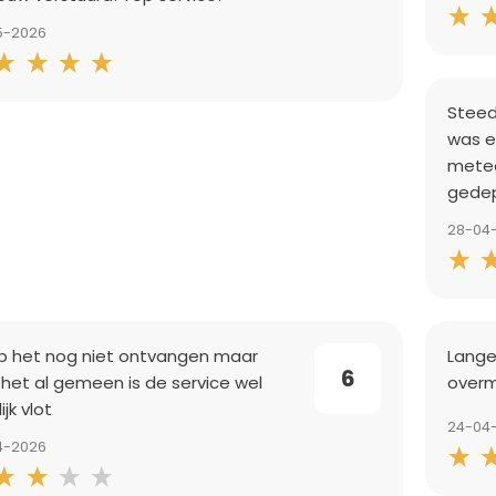
5-2026
Steed
was e
metee
gede
28-04
eb het nog niet ontvangen maar
Lange
6
 het al gemeen is de service wel
overm
ijk vlot
24-04
4-2026