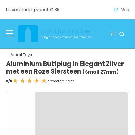
€ 35
Vóór 17:00 uur besteld, leverin
Anaal Toys
Aluminium Buttplug in Elegant Zilver
met een Roze Siersteen
(Small 27mm)
5/5
2 beoordelingen