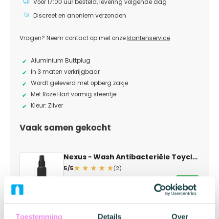
Vóór 17:00 uur besteld, levering volgende dag
Discreet en anoniem verzonden
Vragen? Neem contact op met onze
klantenservice
Aluminium Buttplug
In 3 maten verkrijgbaar
Wordt geleverd met opberg zakje
Met Roze Hart vormig steentje
Kleur: Zilver
Vaak samen gekocht
Nexus - Wash Antibacteriële Toycleaner
5/5
(2)
€ 13,95
Op voorraad
Toestemming
Details
Over