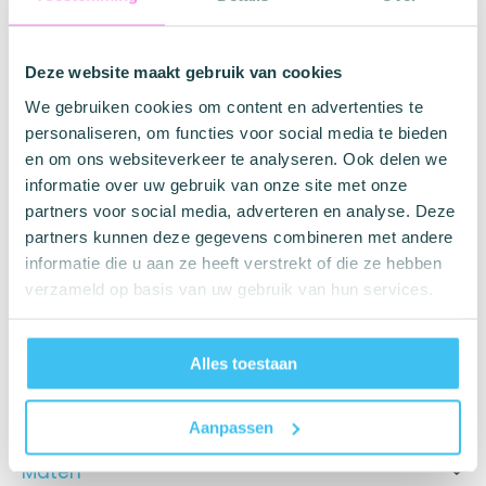
Op zoek naar een unieke touch voor een sprankelende
intieme ervaring? De Ouch! Zilveren Aluminium Buttplug
met een roze siersteen voldoet aan al je wensen. In 3
Deze website maakt gebruik van cookies
maten verkrijgbaar
We gebruiken cookies om content en advertenties te
Gecreëerd met een stijlvol hartdesign, is deze buttplug
personaliseren, om functies voor social media te bieden
vervaardigd uit premium aluminium en afgewerkt met
en om ons websiteverkeer te analyseren. Ook delen we
een fonkelende roze steen. Het royale formaat biedt
informatie over uw gebruik van onze site met onze
intens genot voor elke gebruiker.
partners voor social media, adverteren en analyse. Deze
partners kunnen deze gegevens combineren met andere
Gemaakt van een niet-poreus materiaal, garandeert het
informatie die u aan ze heeft verstrekt of die ze hebben
een hygiënische ervaring door het afweren van bacteriën.
verzameld op basis van uw gebruik van hun services.
De plug is eenvoudig en grondig te reinigen met een toy
cleaner.
Het glanzende siersteen-detail versterkt de esthetiek,
Alles toestaan
terwijl de ergonomische vorm en het brede voetje zorgen
voor comfort en zekerheid tijdens het dragen.
Aanpassen
Maten