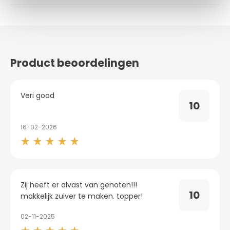
Smal: Totale lengte: 6.9 cm, Insteekbare lengte: 6.2 cm,
Diameter: 2,7 cm, Gewicht: 48 gram
Medium: Totale lengte: 8 cm, Insteekbare lengte: 7.1 cm,
Diameter: 3.4 cm, Gewicht: 88 gram
Product beoordelingen
Large: Totale lengte: 9.3 cm, Insteekbare lengte: 8.1 cm,
Diameter: 4 cm, Gewicht: 139 gram
Veri good
10
16-02-2026
Zij heeft er alvast van genoten!!!
10
makkelijk zuiver te maken. topper!
02-11-2025