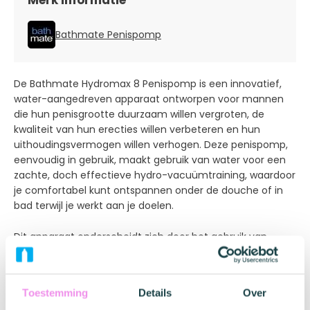
Merk informatie
Bathmate Penispomp
De Bathmate Hydromax 8 Penispomp is een innovatief,
water-aangedreven apparaat ontworpen voor mannen
die hun penisgrootte duurzaam willen vergroten, de
kwaliteit van hun erecties willen verbeteren en hun
uithoudingsvermogen willen verhogen. Deze penispomp,
eenvoudig in gebruik, maakt gebruik van water voor een
zachte, doch effectieve hydro-vacuümtraining, waardoor
je comfortabel kunt ontspannen onder de douche of in
bad terwijl je werkt aan je doelen.
Dit apparaat onderscheidt zich door het gebruik van
water in plaats van lucht, waardoor een krachtige en
uniforme zuigkracht ontstaat die het weefsel gelijkmatig
doet uitzetten. Met regelmatig gebruik leidt dit tot
Toestemming
Details
Over
zichtbare en aanhoudende verbeteringen. De Bathmate