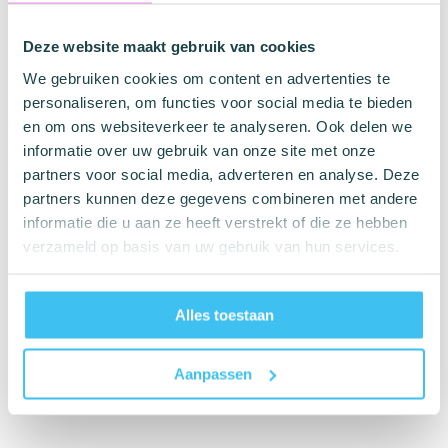
Hydromax 8 is ontworpen om je te ondersteunen bij het
bereiken van een grotere omvang, een stevigere erectie
Deze website maakt gebruik van cookies
en een verbeterd uithoudingsvermogen.
We gebruiken cookies om content en advertenties te
De doorzichtige cilinder van de pomp is uitgerust met
personaliseren, om functies voor social media te bieden
maatverdeling voor nauwgezet volgen van je voortgang.
en om ons websiteverkeer te analyseren. Ook delen we
Een zachte, afdichtende manchet biedt comfort aan de
informatie over uw gebruik van onze site met onze
basis van de penis en de ballen tijdens gebruik. Het
partners voor social media, adverteren en analyse. Deze
innovatieve Superflow-kleppensysteem maakt het
partners kunnen deze gegevens combineren met andere
mogelijk de pomp gemakkelijk met één hand met water
informatie die u aan ze heeft verstrekt of die ze hebben
te vullen, wat het gebruiksgemak verhoogt.
verzameld op basis van uw gebruik van hun services.
Ervaar de voordelen van hydro-vacuümtraining met de
Bathmate Hydromax 8 Penispomp, en verbeter je
seksuele prestaties en zelfvertrouwen zonder
Alles toestaan
compromissen. Ontdek zelf de blijvende resultaten die je
wenst.
Aanpassen