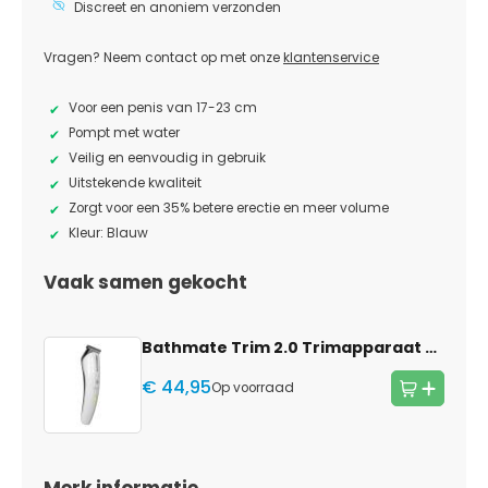
Discreet en anoniem verzonden
Vragen? Neem contact op met onze
klantenservice
Voor een penis van 17-23 cm
Pompt met water
Veilig en eenvoudig in gebruik
Uitstekende kwaliteit
Zorgt voor een 35% betere erectie en meer volume
Kleur: Blauw
Vaak samen gekocht
Bathmate Trim 2.0 Trimapparaat
— grijs
€ 44,95
Op voorraad