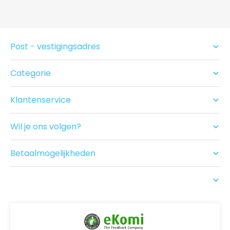
Post - vestigingsadres
Categorie
Condooms
Glijmiddel en Massage
Klantenservice
Seksspeeltjes
Contact
Acties
Ruilen/Retouneren
Drogist
Wil je ons volgen?
Betalen
Nieuwe producten
Bezorgen
Recensies
Betaalmogelijkheden
USP