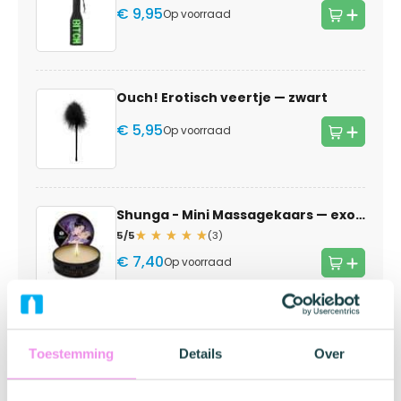
€ 9,95
Op voorraad
Ouch! Erotisch veertje
— zwart
€ 5,95
Op voorraad
Shunga - Mini Massagekaars
— exotic fruits
5/5
(3)
€ 7,40
Op voorraad
Merk informatie
Toestemming
Details
Over
Ouch!