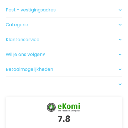
Post - vestigingsadres
Categorie
Condooms
Glijmiddel en Massage
Klantenservice
Seksspeeltjes
Contact
Acties
Ruilen/Retouneren
Drogist
Wil je ons volgen?
Betalen
Nieuwe producten
Bezorgen
Recensies
Betaalmogelijkheden
USP
7.8