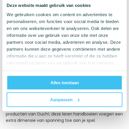
Deze website maakt gebruik van cookies
Leren Handboeien van Ouch! – Voor Intense BDSM-
We gebruiken cookies om content en advertenties te
Sessies
personaliseren, om functies voor social media te bieden
en om ons websiteverkeer te analyseren. Ook delen we
Ben je op zoek naar hoogwaardige leren handboeien die
informatie over uw gebruik van onze site met onze
zowel comfortabel als robuust zijn? De leren handboeien
partners voor social media, adverteren en analyse. Deze
van Ouch! zijn precies wat je nodig hebt voor intens en
partners kunnen deze gegevens combineren met andere
ruig spel. Deze handboeien zijn gemaakt van kwaliteitsleer
informatie die u aan ze heeft verstrekt of die ze hebben
en hebben elegante stiksels langs de riempjes, wat zorgt
verzameld op basis van uw gebruik van hun services.
voor een stijlvolle uitstraling en duurzaamheid.
De handboeien zijn uitgerust met verstelbare riempjes
met zes gaten, zodat je de perfecte pasvorm kunt
Alles toestaan
vinden. De stevige metalen sluitingen en D-ring
verbindingen zorgen ervoor dat de boeien veilig en
Aanpassen
betrouwbaar vastzitten, ideaal voor elke BDSM-sessie. Of
je ze nu solo gebruikt of combineert met andere
producten van Ouch!, deze leren handboeien voegen een
extra dimensie van spanning toe aan je spel.