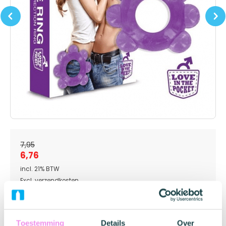
Previous
Next
7,95
6,76
incl. 21% BTW
Excl. verzendkosten
Op voorraad
Winkelwagen
Toestemming
Details
Over