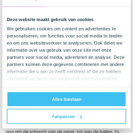
Gratis verzending vanaf € 35
Vóór 17:00 uur besteld, levering volgende dag
Deze website maakt gebruik van cookies
Discreet en anoniem verzonden
We gebruiken cookies om content en advertenties te
personaliseren, om functies voor social media te bieden
Vragen? Neem contact op met onze
klantenservice
en om ons websiteverkeer te analyseren. Ook delen we
informatie over uw gebruik van onze site met onze
Diameter 2 tot 8 cm
partners voor social media, adverteren en analyse. Deze
Flexibele binnenste ring
partners kunnen deze gegevens combineren met andere
Penis blijft lang stijf
informatie die u aan ze heeft verstrekt of die ze hebben
verzameld op basis van uw gebruik van hun services.
Merk informatie
Love in the Pocket
Alles toestaan
Aanpassen
De Love in the Pocket Erection Ring is gemaakt van veilig
en flexibel rubber waardoor hij goed past. Schuif de penis
ring om de schacht van de penis, tot aan de ballen. Zo