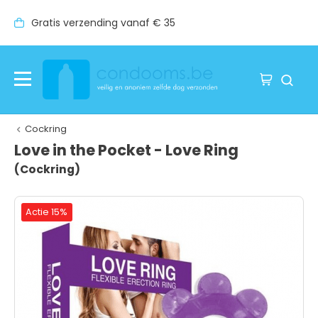
zending vanaf € 35
Vóór 17:00 uur b
Cockring
Love in the Pocket - Love Ring
(Cockring)
Actie 15%