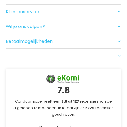
Condooms
Glijmiddel en Massage
Klantenservice
Seksspeeltjes
Contact
Acties
Ruilen/Retouneren
Drogist
Wil je ons volgen?
Betalen
Nieuwe producten
Bezorgen
Recensies
Betaalmogelijkheden
USP
7.8
Condooms.be heeft een
7.8
uit
127
recensies van de
afgelopen 12 maanden. In totaal zijn er
2229
recensies
geschreven.