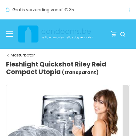
f € 35
Vóór 17:00 uur besteld, lever
Masturbator
Fleshlight Quickshot Riley Reid
Compact Utopia
(transparant)