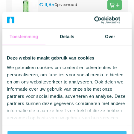
€ 11,95
Op voorraad
Merk informatie
Toestemming
Details
Over
Fleshlight
Deze website maakt gebruik van cookies
We gebruiken cookies om content en advertenties te
Compact Utopia is een opwindende nieuwe Fleshlight-
personaliseren, om functies voor social media te bieden
textuur. Riley Reid is de eerste Fleshlight Girl die een
speciale gepersonaliseerde Quickshot heeft. Ze zijn
en om ons websiteverkeer te analyseren. Ook delen we
speciaal omdat ze een zeer compacte vormfactor
informatie over uw gebruik van onze site met onze
bieden, maar nog steeds de aanpassingen bevatten die
partners voor social media, adverteren en analyse. Deze
de normale meisjestexturen met zich meebrengen.
partners kunnen deze gegevens combineren met andere
informatie die u aan ze heeft verstrekt of die ze hebben
Een van de hoogtepunten van Compact Utopia is het feit
verzameld op basis van uw gebruik van hun services.
dat beide uiteinden van de textuur verschillende
openingen hebben gekregen. De voorkant van de sleeve