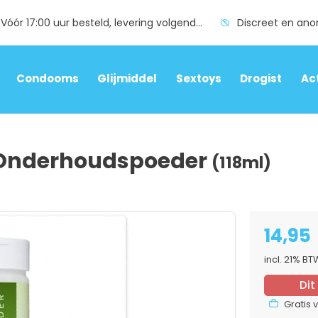
Vóór 17:00 uur besteld, levering volgende dag
Discreet en an
Condooms
Glijmiddel
Sextoys
Drogist
Ac
g Onderhoudspoeder
(118ml)
14,95
incl. 21% B
Dit
Gratis 