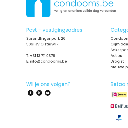
Post - vestigingsadres
Catego
Sprendlingenpark 26
Condoo
5061 JV Oisterwijk
Glijmidd
Seksspee
T.
+31 13 711 0378
Acties
E.
info@condooms.be
Drogist
Nieuwe p
Wil je ons volgen?
Betaal