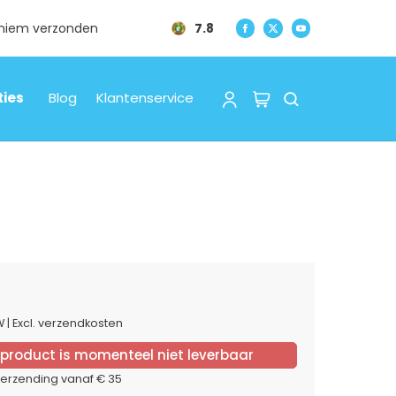
oniem verzonden
7.8
ties
Blog
Klantenservice
TW
|
Excl. verzendkosten
 product is momenteel niet leverbaar
verzending vanaf € 35