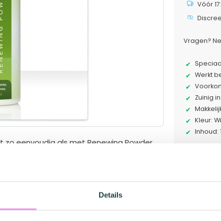
Vóór 17
Discre
Vragen? Ne
Speciaal
Werkt 
Voorkom
Zuinig i
Makkelij
Kleur: Wi
Inhoud: 
t zo eenvoudig als met Renewing Powder.
e hyper-realistische SuperSkin-insert van je
Merk in
 worden. Door regelmatig gebruik te maken van
n zoals tijdens je eerste Fleshlight-ervaring.
Flesh
leshlight-insert uit de behuizing. Breng het
Details
ledig is bedekt met een dunne laag. Plaats
niet maar!