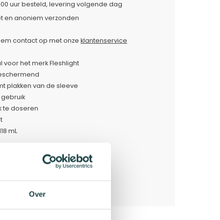
:00 uur besteld, levering volgende dag
et en anoniem verzonden
em contact op met onze
klantenservice
 voor het merk Fleshlight
beschermend
t plakken van de sleeve
n gebruik
k te doseren
t
118 mL
formatie
light
Over