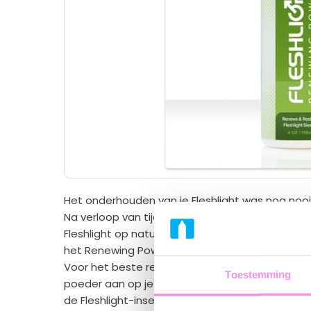
Het onderhouden van je
Fleshlight
was nog nooi
Na verloop van tijd en bij herhaald gebruik kan d
Fleshlight op natuurlijke wijze enigszins zacht
het Renewing Powder, kun je je insert laten voele
Voor het beste resultaat, verwijder je eerst je F
Toestemming
poeder aan op je Fleshlight-insert tot deze vol
de Fleshlight-insert weer in de behuizing en ge