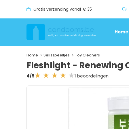
Gratis verzending vanaf € 35
Home
Home
Seksspeeltjes
Toy Cleaners
Fleshlight - Renewin
1 beoordelingen
4/5