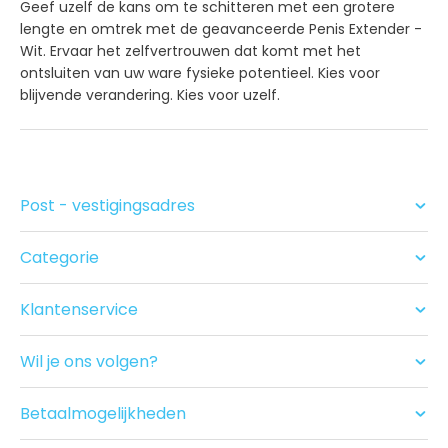
Geef uzelf de kans om te schitteren met een grotere
lengte en omtrek met de geavanceerde Penis Extender -
Wit. Ervaar het zelfvertrouwen dat komt met het
ontsluiten van uw ware fysieke potentieel. Kies voor
blijvende verandering. Kies voor uzelf.
Post - vestigingsadres
Categorie
Condooms
Glijmiddel en Massage
Klantenservice
Seksspeeltjes
Contact
Acties
Ruilen/Retouneren
Drogist
Wil je ons volgen?
Betalen
Nieuwe producten
Bezorgen
Recensies
Betaalmogelijkheden
USP