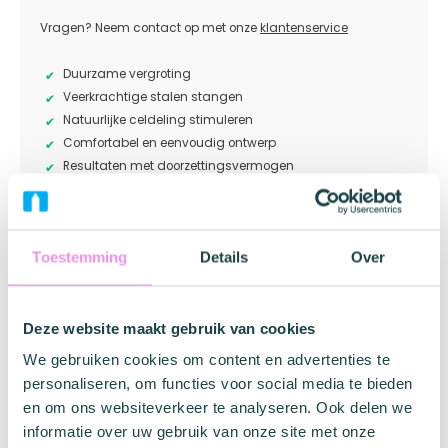
Vragen? Neem contact op met onze
klantenservice
Duurzame vergroting
Veerkrachtige stalen stangen
Natuurlijke celdeling stimuleren
Comfortabel en eenvoudig ontwerp
Resultaten met doorzettingsvermogen
Merk informatie
Toestemming
Details
Over
Pumped
Deze website maakt gebruik van cookies
Ontdek de innovatieve Penis Extender in het Wit, een
We gebruiken cookies om content en advertenties te
technologisch hoogstandje dat niet alleen uw
personaliseren, om functies voor social media te bieden
zelfvertrouwen een boost geeft, maar ook uw fysieke
en om ons websiteverkeer te analyseren. Ook delen we
mogelijkheden transformeert. Deze extender is specifiek
informatie over uw gebruik van onze site met onze
ontworpen om te voldoen aan de behoeften van de