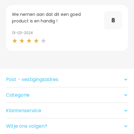
We nemen aan dat dit een goed
8
product is en handig !
13-03-2024
Post - vestigingsadres
Categorie
Condooms
Glijmiddel en Massage
Klantenservice
Seksspeeltjes
Contact
Acties
Ruilen/Retouneren
Drogist
Wil je ons volgen?
Betalen
Nieuwe producten