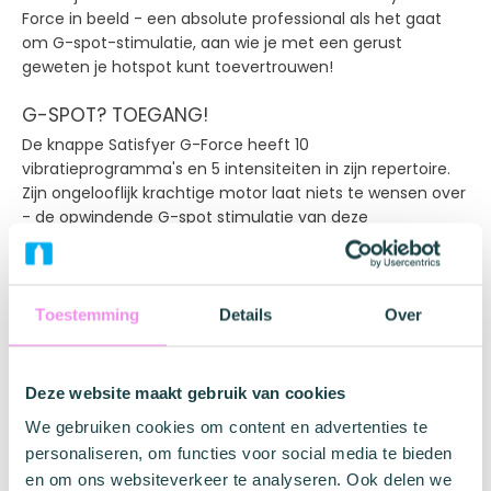
Force in beeld - een absolute professional als het gaat
om G-spot-stimulatie, aan wie je met een gerust
geweten je hotspot kunt toevertrouwen!
G-SPOT? TOEGANG!
De knappe Satisfyer G-Force heeft 10
vibratieprogramma's en 5 intensiteiten in zijn repertoire.
Zijn ongelooflijk krachtige motor laat niets te wensen over
- de opwindende G-spot stimulatie van deze
krachtpatser kan je even gek maken! De G-Force is
elegant en ergonomisch perfect gebogen en heeft de
perfecte invalshoek om moeiteloos de hotspot van alle
hotspots te raken - de zachte groeven zorgen voor extra
Toestemming
Details
Over
aantrekkingskracht. Dankzij het aangenaam grote
handvat heb je altijd controle over wat er gebeurt en de
afgeplatte, iets bredere punt maakt een grotere
Deze website maakt gebruik van cookies
stimulatie van de hete zone mogelijk. Je kunt het platte
We gebruiken cookies om content en advertenties te
uiteinde trouwens ook gebruiken om je clitoris te
personaliseren, om functies voor social media te bieden
stimuleren - want waarom niet?!
en om ons websiteverkeer te analyseren. Ook delen we