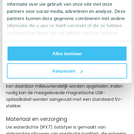
HIER GEEF JE HET COMMANDO
informatie over uw gebruik van onze site met onze
partners voor social media, adverteren en analyse. Deze
De Satisfyer G-Force van soepele siliconen accepteert
partners kunnen deze gegevens combineren met andere
jouw commando's maar al te graag via het intuïtieve
bedieningspaneel. Hij is waterdicht (IPX7) en is daarom
informatie die u aan ze heeft verstrekt of die ze hebben
ook beschikbaar voor manoeuvres onder water - zowel
verzameld op basis van uw gebruik van hun services.
onder de douche als in bad. Omdat de robuuste vibrator
geen last heeft van water, kan hij na de werkzaamheden
eenvoudig worden gereinigd. Satisfyer G-Force meldt zich
Alles toestaan
voor dienst, klaar voor de volgende missie!
Geef hem macht!
Aanpassen
Uw Satisfyer is voorzien van geïntegreerde batterijen en
kan daardoor milieuvriendelijk worden opgeladen. Indien
nodig kan de meegeleverde magnetische USB-
oplaadkabel worden aangevuld met een standaard 5V-
stekker.
Materiaal en verzorging
Uw waterdichte (IPX7) Satisfyer is gemaakt van
zijdezachte siliconen van medische kwaliteit, die extreem