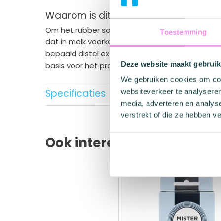
Waarom is dit condoom veganistisc
Om het rubber soepel en fijn te maken wordt case
Toestemming
dat in melk voorkomt. Glyde gebruikt voor ha
bepaald distel extract dat precies hetzelfde ef
Deze website maakt gebruik
basis voor het productieproces 100% plantaardi
We gebruiken cookies om cont
Specificaties
websiteverkeer te analyseren
media, adverteren en analys
Merk
Glyde
verstrekt of die ze hebben v
Materiaal
Natuur
Ook interessant
Nominale breedte
49m
Lengte
170m
Glijmiddel
Aardb
Geur/kleur
Rood
Smaak
Aardb