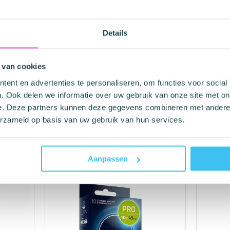
h?
ïne gebruikt. Caseïne is een dierlijk eiwit
Details
ar Premium Vegan Condooms gebruik van een
fect aan het rubber geeft. Hierdoor is de
 van cookies
g en is het condoom 100% veganistisch.
ent en advertenties te personaliseren, om functies voor social
. Ook delen we informatie over uw gebruik van onze site met on
e. Deze partners kunnen deze gegevens combineren met andere i
erzameld op basis van uw gebruik van hun services.
lijk Rubber Latex
m
Aanpassen
m
ei
ei