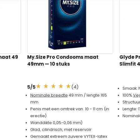
t Condoom
al
maat 49
My.Size Pro Condooms maat
Glyde 
49mm
— 10 stuks
Slimfit
(4)
5/5
Smaak: 
100%
Ve
Nominale breedte
49 mm / lengte 165
Structuu
mm
Lengte:
Penis met een omtrek van 10 - 11 cm (in
Nominal
erectie)
Wanddikte 0,05-0,06 mm)
Glad, cilindrisch, met reservoir
Gemaakt extreem zuivere VYTEX-latex