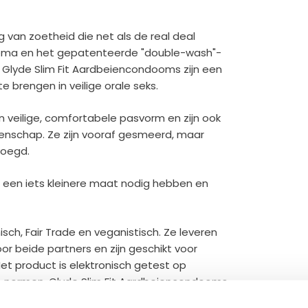
g van zoetheid die net als de real deal
roma en het gepatenteerde "double-wash"-
 Glyde Slim Fit Aardbeiencondooms zijn een
 brengen in veilige orale seks.
veilige, comfortabele pasvorm en zijn ook
enschap. Ze zijn vooraf gesmeerd, maar
voegd.
 een iets kleinere maat nodig hebben en
sch, Fair Trade en veganistisch. Ze leveren
oor beide partners en zijn geschikt voor
et product is elektronisch getest op
de normen. Glyde Slim Fit Aardbeiencondooms