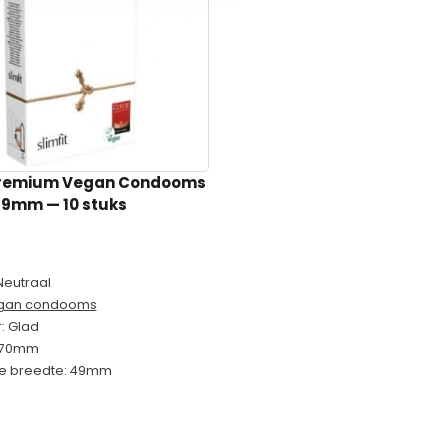
Premium Vegan Condooms
 49mm
— 10 stuks
Neutraal
gan condooms
r: Glad
 170mm
e breedte: 49mm