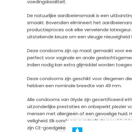
voedingskwaliteit.
De natuurlijke aardbeiensmaak is een uitbarstin
smaakt. Bovendien elimineert het aardbeiena
productieproces ook elke vervelende latexgeur.
uitstekende keuze om een vleugje nieuwigheid te
Deze condooms zijn op maat gemaakt voor een 
perfect voor vaginale en anale geslachtsgeme
indien nodig kan extra glijmiddel worden toege
Deze condooms zijn geschikt voor diegenen die
hebben een nominale breedte van 49 mm.
Alle condooms van Glyde zijn gecertificeerd ethi
uitzonderlijke prestaties en onbeperkt plezier v
mensen met allergieën of een gevoelige huid. H
veiligheid. Elk condoom overtreft de wereldwij
zijn CE-goedgekeurd