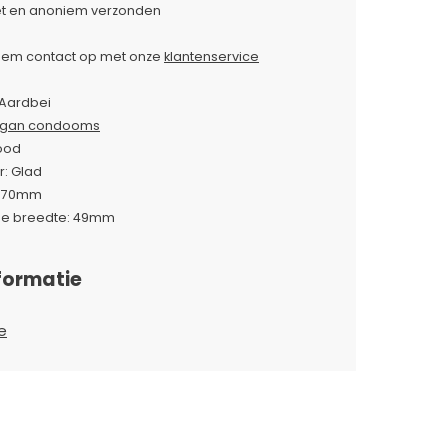
et en anoniem verzonden
em contact op met onze
klantenservice
Aardbei
gan condooms
Rood
r: Glad
 170mm
le breedte: 49mm
formatie
e