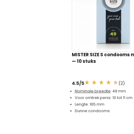
Vorm
Rech
Dikte
Norma
Structuur
Glad
Latexvrij
Nee
Veganistisch
Ja
MISTER SIZE S condooms 
— 10 stuks
(2)
4.5/5
Nominale breedte
: 49 mm
Voor omtrek penis: 10 tot 11 cm
Lengte: 165 mm
Dunne condooms