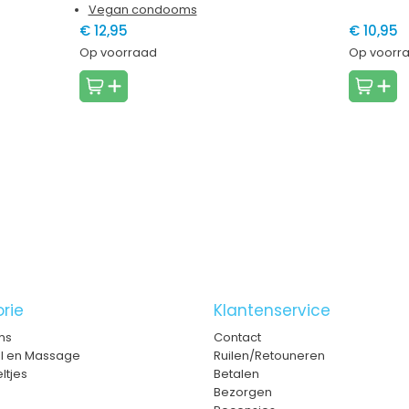
Vegan condooms
€ 10,95
€ 12,95
Op voorr
Op voorraad
rie
Klantenservice
ms
Contact
el en Massage
Ruilen/Retouneren
ltjes
Betalen
Bezorgen