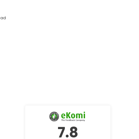
aad
7.8