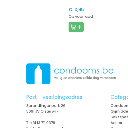
€ 10,95
Op voorraad
Post - vestigingsadres
Catego
Sprendlingenpark 26
Condoo
5061 JV Oisterwijk
Glijmidd
Seksspee
T.
+31 13 711 0378
Acties