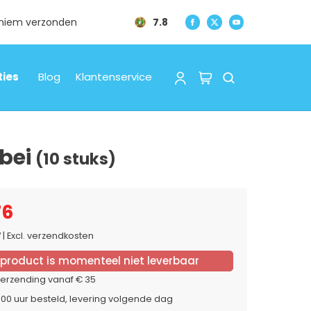
oniem verzonden
7.8
ties
Blog
Klantenservice
bei
(10 stuks)
76
W
|
Excl. verzendkosten
 product is momenteel niet leverbaar
verzending vanaf € 35
:00 uur besteld, levering volgende dag