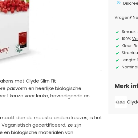
Discre
Vragen? Ne
Smaak: 
100%
Ve
Kleur: 
Structuu
Lengte:
Nomina
lakens met Glyde Slim Fit
Merk in
re pasvorm en heerlijke biologische
 1 keuze voor leuke, bevredigende en
Glyd
aakt dan de meeste andere keuzes, is het
eganistisch gecertificeerd, ze zijn
ge en biologische materialen van