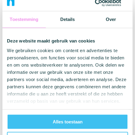
Gratis verzending vanaf € 35
Vóór 17:00 uur besteld, levering volgende dag
Toestemming
Details
Over
Discreet en anoniem verzonden
Vragen? Neem contact op met onze
klantenservice
Deze website maakt gebruik van cookies
CNL Standaard 12st
We gebruiken cookies om content en advertenties te
CNL Extra Dun 12st
personaliseren, om functies voor social media te bieden
CNL Aardbei 12st
en om ons websiteverkeer te analyseren. Ook delen we
CNL Vibrerende Ring
informatie over uw gebruik van onze site met onze
partners voor social media, adverteren en analyse. Deze
Merk informatie
partners kunnen deze gegevens combineren met andere
informatie die u aan ze heeft verstrekt of die ze hebben
verzameld op basis van uw gebruik van hun services.
Condooms.be
Alles toestaan
Kiezen is ontzettend lastig. Vaak wil je van alles
uitproberen, maar weet je niet wat je moet kiezen.