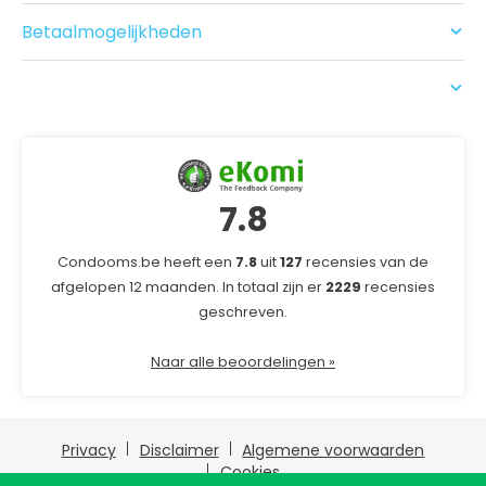
Bezorgen
Recensies
Betaalmogelijkheden
USP
7.8
Condooms.be heeft een
7.8
uit
127
recensies van de
afgelopen 12 maanden. In totaal zijn er
2229
recensies
geschreven.
Naar alle beoordelingen »
Privacy
Disclaimer
Algemene voorwaarden
Cookies