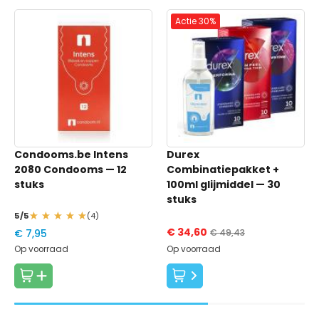
Haal het condoom voorzichtig uit de verpakking en
pas op met scherpe nagels en voorwerpen.
Geur
Geen
Actie 30%
Controleer of je de condoom kan uitrollen, knijp het
Smaak
Geen
topje voorzichtig dicht en plaats het condoom op de
dop van de stijve penis.
Vorm
Anatomisch, Pleasure-Fit pasvorm
Rol het condoom zo ver mogelijk af en controleer of
Durex Orgasm
Durex
Durex Pl
Dikte
Normaal
Product
het condoom juist is geplaatst.
Intense
Performa
Me
Na de zaadlozing moet het condoom vlug worden
Structuur
Ribbels en noppen
Materiaal
Rubber Latex
Rubber Latex
Rubber L
verwijderd en kan het worden weggegooid in de
Latexvrij
Nee
vuilnisbak. ( Spoel een condoom niet door, dit kan
Nominale
Condooms.be Intens
Durex
56 mm
56 mm
56 mm
verstoppingen veroorzaken)
Veganistisch
Nee
breedte
2080 Condooms
— 12
Combinatiepakket +
Gebruik een condoom altijd maar eenmalig
stuks
100ml glijmiddel
— 30
Ja Desirex gel
Ja, orgasme
Glijmiddel
Ja
stuks
sensatie
vertragend
5/5
(4)
Geur
Geen
Geen
Geen
€ 34,60
€ 7,95
€ 49,43
Op voorraad
Op voorraad
Smaak
Geen
Geen
Geen
Anatomisch,
Anatomisch,
Anatomis
Vorm
Pleasure-Fit
Pleasure-Fit
Pleasure-
Dikte
65 Microns
65 Microns
65 Micro