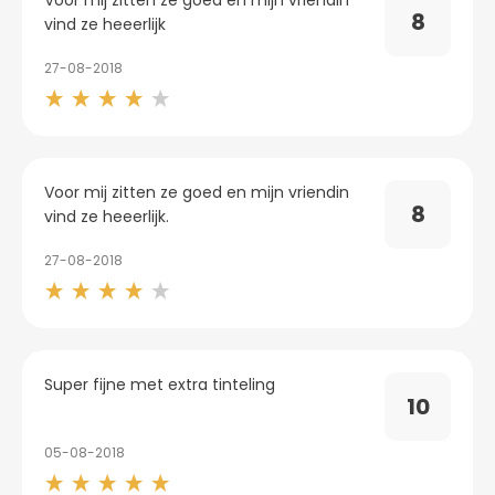
Voor mij zitten ze goed en mijn vriendin
8
vind ze heeerlijk
27-08-2018
Voor mij zitten ze goed en mijn vriendin
8
vind ze heeerlijk.
27-08-2018
Super fijne met extra tinteling
10
05-08-2018