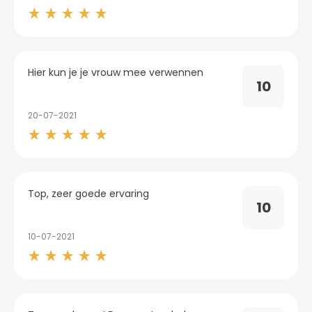
Hier kun je je vrouw mee verwennen
10
20-07-2021
Top, zeer goede ervaring
10
10-07-2021