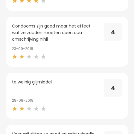
Condooms zijn goed maar het effect
4
wat ze zouden moeten doen qua
omschrijving nihil
23-09-2018
te weinig glijmiddel
4
28-08-2018