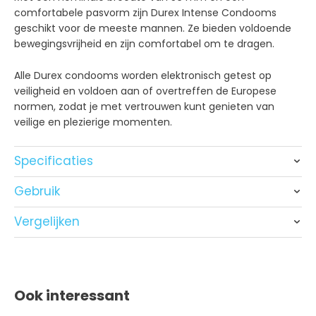
comfortabele pasvorm zijn Durex Intense Condooms
geschikt voor de meeste mannen. Ze bieden voldoende
bewegingsvrijheid en zijn comfortabel om te dragen.
Alle Durex condooms worden elektronisch getest op
veiligheid en voldoen aan of overtreffen de Europese
normen, zodat je met vertrouwen kunt genieten van
veilige en plezierige momenten.
Specificaties
Gebruik
Bewaar de condooms op een koele, droge plek en zorg
Merk
Vergelijken
Durex
ervoor dat ze niet in contact komen met direct zonlicht.
Op deze manier zorg je ervoor dat de condooms
Materiaal
Natuurlijk rubber latex
optimale bescherming bieden.
Nominale breedte
56 mm
Gebruiksaanwijzing condooms:
Glijmiddel
Ja, Desirex gel
Ook interessant
Kleur
Transparant