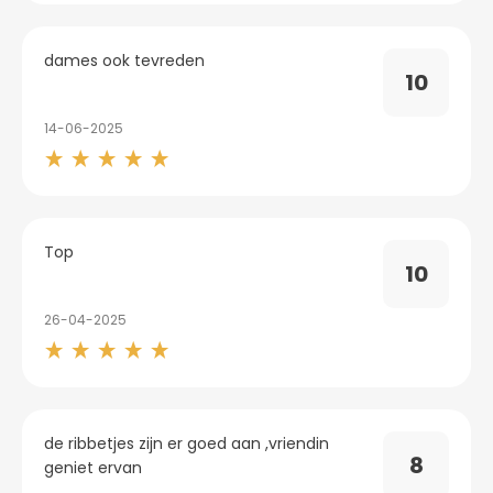
dames ook tevreden
10
14-06-2025
Top
10
26-04-2025
de ribbetjes zijn er goed aan ,vriendin
8
geniet ervan