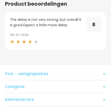
Product beoordelingen
The delay is not very strong, but overall it
8
is good Expect a little more delay
06-07-2024
Post - vestigingsadres
Categorie
Condooms
Glijmiddel en Massage
Klantenservice
Seksspeeltjes
Contact
Acties
Ruilen/Retouneren