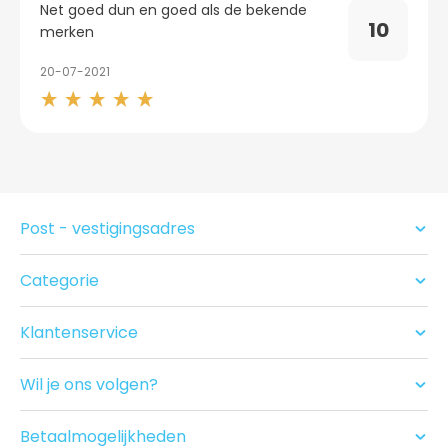
Net goed dun en goed als de bekende
10
merken
20-07-2021
Post - vestigingsadres
Categorie
Condooms
Glijmiddel en Massage
Klantenservice
Seksspeeltjes
Contact
Acties
Ruilen/Retouneren
Drogist
Wil je ons volgen?
Betalen
Nieuwe producten
Bezorgen
Recensies
Betaalmogelijkheden