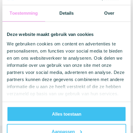
Controleer of je het condoom kan uitrollen, knijp het
Dikte
50 microns
Smaak
Vanille
Vanille
Vanille
topje voorzichtig dicht en plaats het condoom op de
Structuur
Glad
Toestemming
Details
Over
Vorm
dop van de stijve penis.
Anatomisch
Anatomisch
Anatomi
Rol het condoom zo ver mogelijk af en controleer of
Latexvrij
Nee
Dikte
50 Microns
65 Microns
90 Micro
het condoom juist is geplaatst.
Veganistisch
Nee
Structuur
Na de zaadlozing moet het condoom vlug worden
Glad
Glad
Glad
Deze website maakt gebruik van cookies
verwijderd en kan het worden weggegooid in de
EAN code verpakking
8719322874009
Latexvrij
Nee
Nee
Nee
We gebruiken cookies om content en advertenties te
vuilnisbak. (Spoel een condoom niet door, dit kan
personaliseren, om functies voor social media te bieden
Durex Thin Feel
— 12
Durex Nude Classic
Veganistisch
verstoppingen veroorzaken)
Nee
Nee
Nee
stuks
Condooms (latex)
— 10
en om ons websiteverkeer te analyseren. Ook delen we
Gebruik een condoom altijd maar eenmalig
stuks
informatie over uw gebruik van onze site met onze
partners voor social media, adverteren en analyse. Deze
4/5
(2)
4.9/5
(14)
partners kunnen deze gegevens combineren met andere
€ 13,49
€ 13,99
informatie die u aan ze heeft verstrekt of die ze hebben
Op voorraad
Op voorraad
verzameld op basis van uw gebruik van hun services.
Alles toestaan
Aanpassen