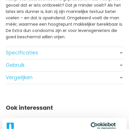
gevoel dat er iets ontbreekt? Dat je minder voelt? Als het
latex iets dunner is, kan zij zijn mannelijke textuur beter
voelen – en dat is opwindend. Omgekeerd voelt de man
méér, waarmee een hoogtepunt makkelijker bereikbaar is.
De Extra dun condooms zijn er voor levensgenieters die
goed beschermd willen vrijen.
Specificaties
Merk
Condooms.be
Gebruik
Bewaar de condooms op een koele, droge plek en zorg
Materiaal
Natuurlijk rubber latex
Vergelijken
ervoor dat ze niet in contact komen met direct zonlicht.
Nominale breedte
54 mm
Op deze manier zorg je ervoor dat de condooms
optimale bescherming bieden.
Condooms.be
Condooms.be
Condoom
Lengte
180 mm
Product
Extra Dun
Standaard
Extra Ster
Kleur
Neutraal
Gebruiksaanwijzing
Ook interessant
Materiaal
Rubber Latex
Rubber Latex
Rubber L
Smaak
Vanille
Nominale
Haal het condoom voorzichtig uit de verpakking en
54 mm
54 mm
56 mm
Vorm
Anatomisch
breedte
pas op met scherpe nagels en voorwerpen.
Bestseller