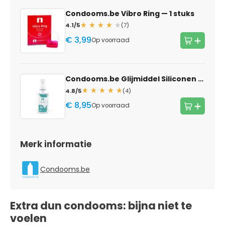
Condooms.be Vibro Ring
— 1 stuks
4.1/5
(7)
€ 3,99
Op voorraad
Condooms.be Glijmiddel Siliconen
— 100m
4.8/5
(4)
€ 8,95
Op voorraad
Merk informatie
Condooms.be
Extra dun condooms: bijna niet te
voelen