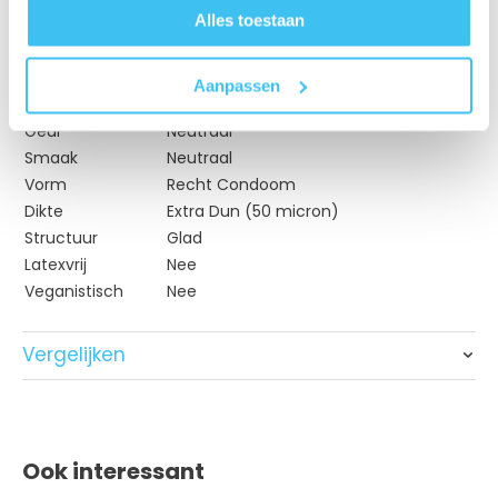
Alles toestaan
Nominale breedte
53mm
Lengte Condoom
180mm
Glijmiddel
Normaal
Aanpassen
Kleur
Transparant
Geur
Neutraal
Smaak
Neutraal
Vorm
Recht Condoom
Dikte
Extra Dun (50 micron)
Structuur
Glad
Latexvrij
Nee
Veganistisch
Nee
Vergelijken
Product
My.Size Pro
Mister Size (ult
Ook interessant
Natuurlijk Rubber
Materiaal
Natuurlijk Rubbe
VYTEX-latex