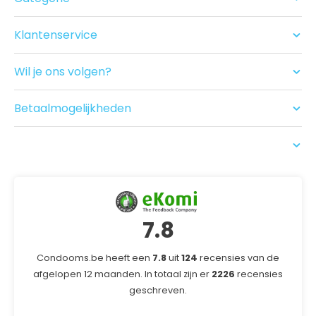
Condooms
Glijmiddel en Massage
Klantenservice
Seksspeeltjes
Contact
Acties
Ruilen/Retouneren
Drogist
Wil je ons volgen?
Betalen
Nieuwe producten
Bezorgen
Recensies
Betaalmogelijkheden
USP
7.8
Condooms.be heeft een
7.8
uit
124
recensies van de
afgelopen 12 maanden. In totaal zijn er
2226
recensies
geschreven.