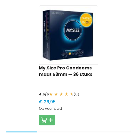
Nominale
53 mm
53 mm
breedte
Glijmiddel
Siliconenbasis
Siliconenbasis
Geur
Neutraal
Neutraal
Smaak
Neutraal
Neutraal
Vorm
Recht
Recht
Dikte
50 Microns
50 Microns
My.Size Pro Condooms
maat 53mm
— 36 stuks
Structuur
Glad
Glad
Latexvrij
Nee
Nee
4.5/5
(6)
Veganistisch
Nee
Nee
€ 26,95
Op voorraad