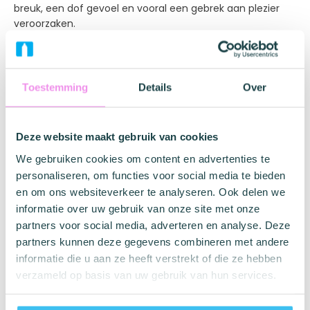
breuk, een dof gevoel en vooral een gebrek aan plezier
veroorzaken.
Bovendien variëren condooms die momenteel op de
markt verkrijgbaar zijn aanzienlijk in textuur, smaak en
vorm. Maar ze fluctueren nauwelijks in grootte. De grootte
Toestemming
Details
Over
van het condoom wordt misschien niet echt genoemd
omdat de breedte varieert tussen 52 en 56 mm. Er zijn
maar een paar condooms verkrijgbaar in maat 57 mm,
Deze website maakt gebruik van cookies
een condoommaat die al als erg groot wordt beschouwd.
We gebruiken cookies om content en advertenties te
Als we echter kijken naar recente studies over de penis in
personaliseren, om functies voor social media te bieden
erectie, bleken de breedtes van 58 - 61 mm de
gemiddelde maten te zijn.
en om ons websiteverkeer te analyseren. Ook delen we
informatie over uw gebruik van onze site met onze
MISTER SIZE -7 condoommaten voor een perfecte
partners voor social media, adverteren en analyse. Deze
pasvorm! Biedt meer comfort, veiligheid en gevoel!
partners kunnen deze gegevens combineren met andere
informatie die u aan ze heeft verstrekt of die ze hebben
Specificaties Mister Size Condooms
verzameld op basis van uw gebruik van hun services.
Merk
Mister Size
Materiaal
Natuurlijk Rubber Latex