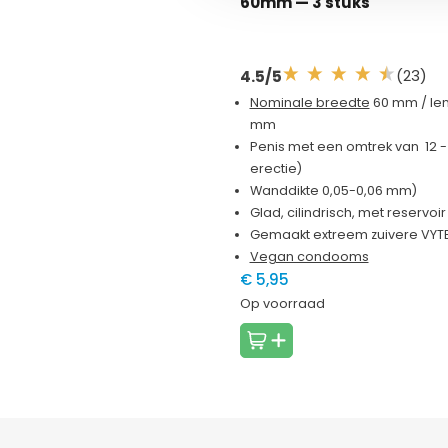
60mm
— 3 stuks
(23)
4.5/5
Nominale breedte
60 mm / len
mm
Penis met een omtrek van 12 - 
erectie)
Wanddikte 0,05-0,06 mm)
Glad, cilindrisch, met reservoir
Gemaakt extreem zuivere VYTE
Vegan condooms
€ 5,95
Op voorraad