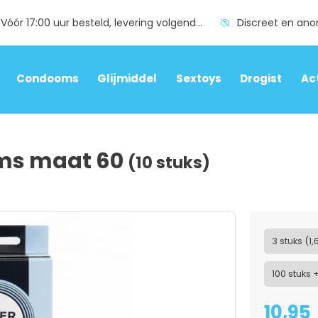
Vóór 17:00 uur besteld, levering volgende dag
Discreet en an
Condooms
Glijmiddel
Sextoys
Drogist
Ac
oms maat 60
(10 stuks)
3 stuks (1,
100 stuks 
10,95