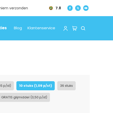
oniem verzonden
7.8
ties
Blog
Klantenservice
65 p/st)
10 stuks (1,09 p/st)
36 stuks
+ GRATIS glijmiddel (0,50 p/st)