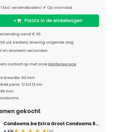
W
|
Excl. verzendkosten
|
Op voorraad
Plaats in de winkelwagen
verzending vanaf € 35
:00 uur besteld, levering volgende dag
et en anoniem verzonden
em contact op met onze
klantenservice
e breedte: 60 mm
rek penis: 12 tot 13 cm
 195 mm
condooms
amen gekocht
Condooms.be Extra Groot Condooms 60mm
— 12 stuk
4.8/5
(14)