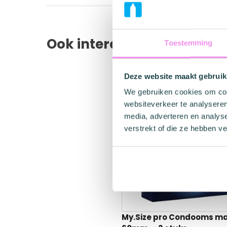
Product
My.Size Pro
Ook interessant
Toestemming
Materiaal
Natuurlijk Rubber VYTE
Nominale breedte
60 mm
Deze website maakt gebruik
Glijmiddel
Siliconenbasis
We gebruiken cookies om cont
Geur
Neutraal
websiteverkeer te analyseren
media, adverteren en analys
Smaak
Neutraal
verstrekt of die ze hebben v
Vorm
Recht
Dikte
50 Microns
Structuur
Glad
Latexvrij
Nee
Veganistisch
Nee
My.Size pro Condooms m