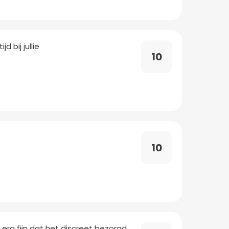
d bij jullie
10
10
oop, erg fijn dat het discreet bezorgd