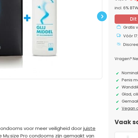
incl. 6% BT
Dit
Next
Gratis 
Vóór 17
Discre
Vragen? Ne
Nominal
Penis me
Wanddik
Glad, ci
Gemaakt
Vegan 
Vaak s
condooms voor meer veiligheid door
juiste
 De My.size Pro condooms zijn gemaakt van