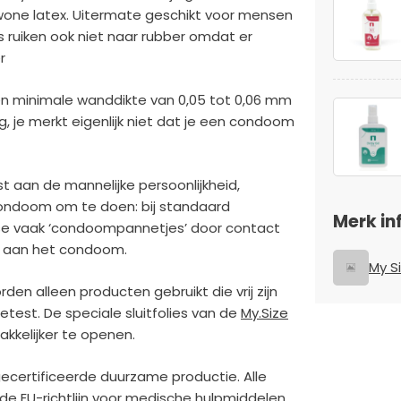
wone latex. Uitermate geschikt voor mensen
s ruiken ook niet naar rubber omdat er
r
en minimale wanddikte van 0,05 tot 0,06 mm
g, je merkt eigenlijk niet dat je een condoom
aan de mannelijke persoonlijkheid,
condoom om te doen: bij standaard
Merk in
se vaak ‘condoompannetjes’ door contact
en aan het condoom.
My S
den alleen producten gebruikt die vrij zijn
getest. De speciale sluitfolies van de
My.Size
akkelijker te openen.
gecertificeerde duurzame productie. Alle
e EU-richtlijn voor medische hulpmiddelen