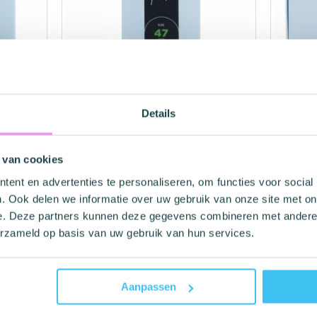
Recht
50 Microns
Glad
Nee
 maat
MISTER SIZE XS condooms maat
MISTER 
47
— 10 stuks
47
— 36 
Nee
Details
(1)
5/5
5/5
 van cookies
Nominale breedte
: 47 mm
Nominal
ent en advertenties te personaliseren, om functies voor social
Voor omtrek penis: tot 10 cm
Voor omt
. Ook delen we informatie over uw gebruik van onze site met on
Lengte: 160 mm
Lengte:
Dunne condooms
Dunne 
e. Deze partners kunnen deze gegevens combineren met andere i
€ 10,95
€ 21,95
erzameld op basis van uw gebruik van hun services.
Op voorraad
Op voorr
Aanpassen