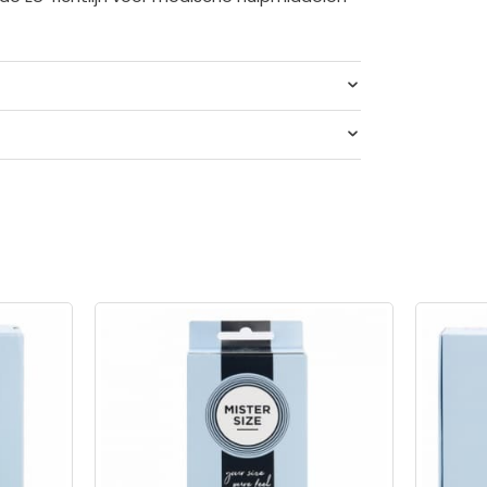
Rubber VYTEX-latex
Mister Size (ultradun)
X-latex
Natuurlijk Rubber Latex
nt
47 mm
Siliconenbasis
Neutraal
ndoom
Neutraal