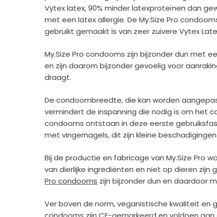
Vytex latex, 90% minder latexproteïnen dan ge
met een latex allergie. De My.Size Pro condoom
gebruikt gemaakt is van zeer zuivere Vytex Late
My.Size Pro condooms zijn bijzonder dun met e
en zijn daarom bijzonder gevoelig voor aanrakin
draagt.
De condoombreedte, die kan worden aangepast 
vermindert de inspanning die nodig is om het 
condooms ontstaan in deze eerste gebruiksfa
met vingernagels, dit zijn kleine beschadiging
Bij de productie en fabricage van My.Size Pro wor
van dierlijke ingrediënten en niet op dieren zijn 
Pro condooms
zijn bijzonder dun en daardoor m
Ver boven de norm, veganistische kwaliteit en 
condooms zijn CE-gemarkeerd en voldoen aan d