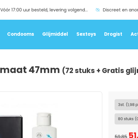
Vóór 17:00 uur besteld, levering volgende dag
Discreet en an
Condooms
Glijmiddel
Sextoys
Drogist
Ac
s maat 47mm
(72 stuks + Gratis g
3st. (1,98 
80 stuks (
51
59,85