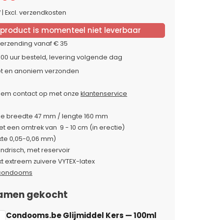
W
|
Excl. verzendkosten
 product is momenteel niet leverbaar
verzending vanaf € 35
:00 uur besteld, levering volgende dag
et en anoniem verzonden
em contact op met onze
klantenservice
e breedte 47 mm / lengte 160 mm
t een omtrek van 9 - 10 cm (in erectie)
te 0,05-0,06 mm)
lindrisch, met reservoir
 extreem zuivere VYTEX-latex
condooms
amen gekocht
Condooms.be Glijmiddel Kers
— 100ml