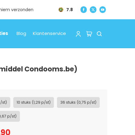
oniem verzonden
7.8
ties
Blog
Klantenservice
lijmiddel Condooms.be)
p/st)
10 stuks (1,29 p/st)
36 stuks (0,75 p/st)
0,67 p/st)
,90