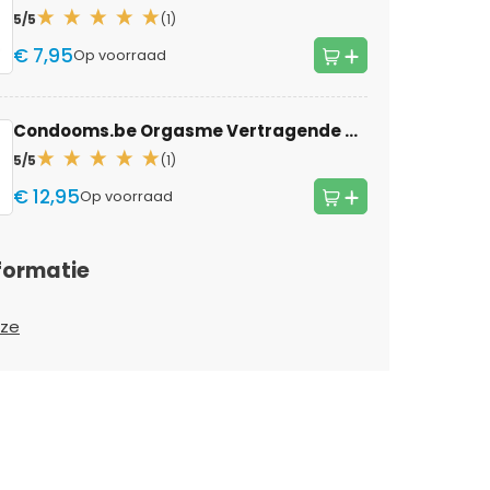
5/5
(1)
€ 7,95
Op voorraad
Condooms.be Orgasme Vertragende Gel Strong voor mannen
5/5
(1)
€ 12,95
Op voorraad
formatie
ize