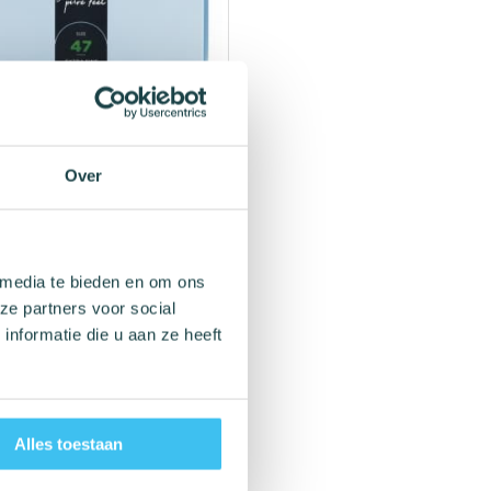
SIZE XS condooms maat
stuks
Over
(1)
e breedte
: 47 mm
 media te bieden en om ons
rek penis: tot 10 cm
ze partners voor social
 160 mm
condooms
nformatie die u aan ze heeft
aad
Alles toestaan