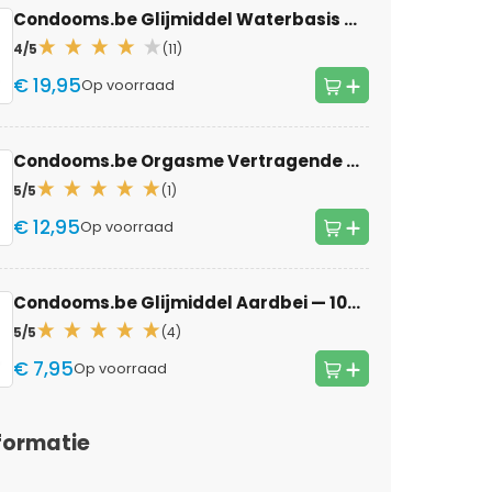
Condooms.be Glijmiddel Waterbasis
— 500ml
4/5
(11)
€ 19,95
Op voorraad
Condooms.be Orgasme Vertragende Gel Strong voor mannen
5/5
(1)
€ 12,95
Op voorraad
Condooms.be Glijmiddel Aardbei
— 100ml
5/5
(4)
€ 7,95
Op voorraad
formatie