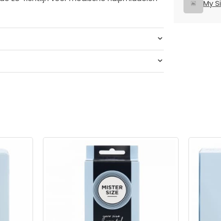
My S
Rubber VYTEX-latex
Mister Size
X-latex
Natuurlijk Rubber Latex
69 mm
nt
Siliconenbasis
Neutraal
Neutraal
ndoom
Recht
50 Microns