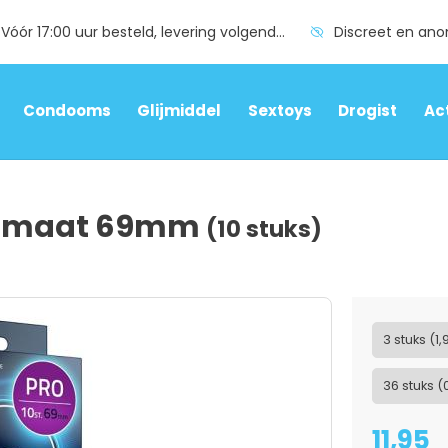
Vóór 17:00 uur besteld, levering volgende dag
Discreet en an
Condooms
Glijmiddel
Sextoys
Drogist
Ac
s maat 69mm
(10 stuks)
3 stuks (1,
36 stuks (
11,95