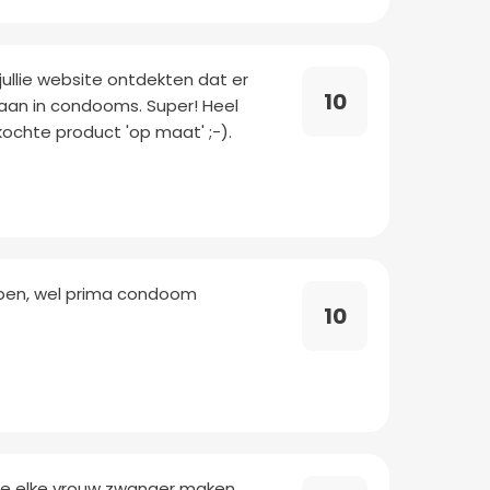
a jullie website ontdekten dat er
10
aan in condooms. Super! Heel
ochte product 'op maat' ;-).
kopen, wel prima condoom
10
e elke vrouw zwanger maken