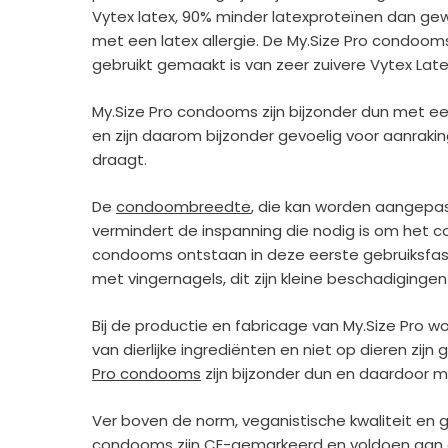
Vytex latex, 90% minder latexproteïnen dan ge
met een latex allergie. De My.Size Pro condoom
gebruikt gemaakt is van zeer zuivere Vytex Late
My.Size Pro condooms zijn bijzonder dun met e
en zijn daarom bijzonder gevoelig voor aanrakin
draagt.
De
condoombreedte
, die kan worden aangepas
vermindert de inspanning die nodig is om het 
condooms ontstaan in deze eerste gebruiksfa
met vingernagels, dit zijn kleine beschadiging
Bij de productie en fabricage van My.Size Pro wor
van dierlijke ingrediënten en niet op dieren zijn 
Pro condooms
zijn bijzonder dun en daardoor m
Ver boven de norm, veganistische kwaliteit en 
condooms zijn CE-gemarkeerd en voldoen aan d