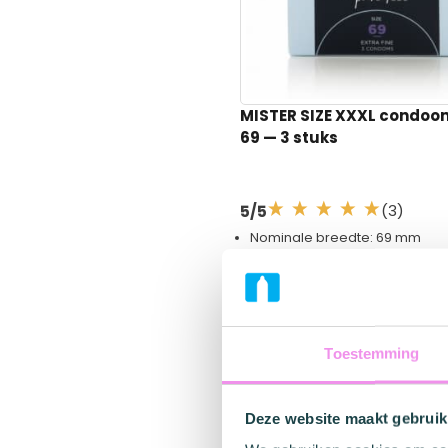
Structuur
Glad
Structuur
Glad
Latexvrij
Nee
Latexvrij
Nee
Veganistisch
Ja
Veganistisch
Nee
MISTER SIZE XXXL condo
69
— 3 stuks
(3)
5/5
Nominale breedte: 69 mm
Voor omtrek penis: 14 cm en 
Lengte: 225 mm
Dunne condooms
€ 4,95
Op voorraad
Toestemming
Deze website maakt gebruik