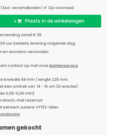
W
|
Excl. verzendkosten
|
Op voorraad
Plaats in de winkelwagen
verzending vanaf € 35
:00 uur besteld, levering volgende dag
et en anoniem verzonden
em contact op met onze
klantenservice
e breedte 69 mm / lengte 225 mm
t een omtrek van 14 - 15 cm (in erectie)
te 0,05-0,06 mm)
lindrisch, met reservoir
 extreem zuivere VYTEX-latex
condooms
amen gekocht