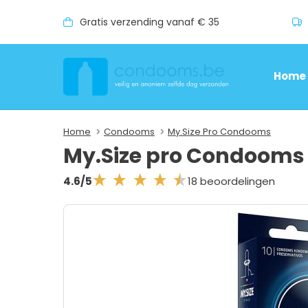
Gratis verzending vanaf € 35
Home
Home
Condooms
My.Size Pro Condooms
My.Size pro Condoom
18 beoordelingen
4.6/5