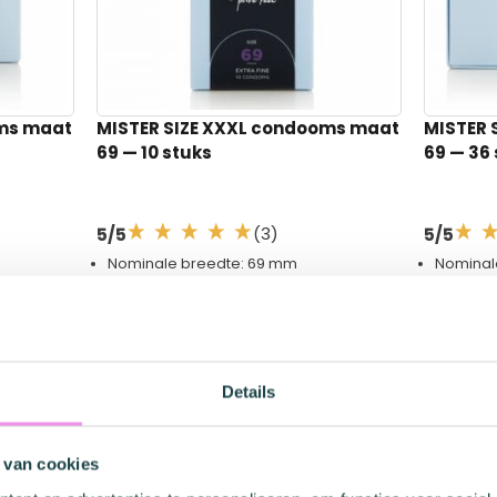
Glad
Nee
Nee
oms maat
MISTER SIZE XXXL condooms maat
MISTER 
69
— 10 stuks
69
— 36 
(3)
5/5
5/5
Nominale breedte: 69 mm
Nominal
meer
Voor omtrek penis: 14 cm en meer
Voor omt
Lengte: 225 mm
Lengte:
Dunne condooms
Dunne 
€ 10,95
€ 21,95
Op voorraad
Op voorr
Details
 van cookies