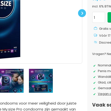
incl. 6% BT
Next
Gratis 
Vóór 17
Discre
Vragen? Ne
Nominal
Penis me
Wanddik
Glad, ci
Gemaakt
Vegan 
ondooms voor meer veiligheid door juiste
Vaak s
De My.size Pro condooms zijn gemaakt van