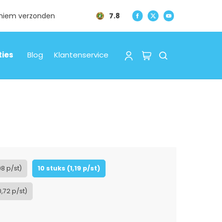
oniem verzonden
7.8
ties
Blog
Klantenservice
98 p/st)
10 stuks (1,19 p/st)
0,72 p/st)