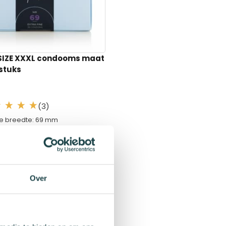
SIZE XXXL condooms maat
stuks
(3)
e breedte: 69 mm
rek penis: 14 cm en meer
 225 mm
condooms
aad
Over