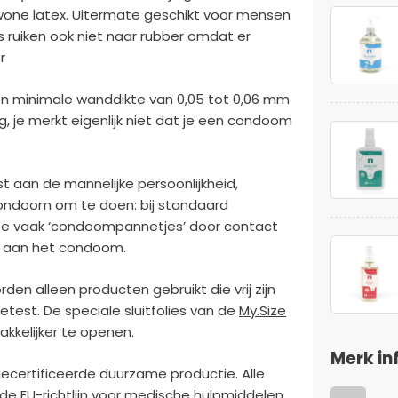
wone latex. Uitermate geschikt voor mensen
s ruiken ook niet naar rubber omdat er
r
en minimale wanddikte van 0,05 tot 0,06 mm
g, je merkt eigenlijk niet dat je een condoom
t aan de mannelijke persoonlijkheid,
condoom om te doen: bij standaard
se vaak ‘condoompannetjes’ door contact
en aan het condoom.
den alleen producten gebruikt die vrij zijn
getest. De speciale sluitfolies van de
My.Size
akkelijker te openen.
Merk in
gecertificeerde duurzame productie. Alle
e EU-richtlijn voor medische hulpmiddelen