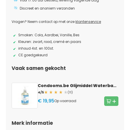
Vóór 17:00 uur besteld, levering volgende dag
Discreet en anoniem verzonden
Vragen? Neem contact op met onze
klantenservice
Smaken: Cola, Aardbei, Vanille, Bes
Kleuren: zwart, rood, cremé en paars
inhoud 4st. en 100st.
CE goedgekeurd
Vaak samen gekocht
Condooms.be Glijmiddel Waterbasis
— 5
4/5
(11)
€ 19,95
Op voorraad
Merk informatie