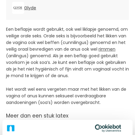
Glyde
Een beflapje wordt gebruikt, ook wel liklapje genoemd, om
veilige orale seks. Orale seks is bijvoorbeeld het likken van
de vagina ook wel beffen (cunnilingus) genoemd en het
veilig oraal bevredigen van de anus ook wel
rimmen
(anilingus) genoemd. Als je een beflap goed gebruikt
voorkom je ook soa’s. Je kunt een beflapje ook gebruiken
als je het niet hygiënisch of fijn vindt om vaginaal vocht in
je mond te krijgen of de anus.
Het wordt wel eens vergeten maar met het likken van de
vagina of anus kunnen seksueel overdraagbare
aandoeningen (soa’s) worden overgebracht.
Meer dan een stuk latex
De Sheer Glyde Dam® is het enige beflapje voor
bescherming tegen soa's tijdens orale seks, goedgekeurd