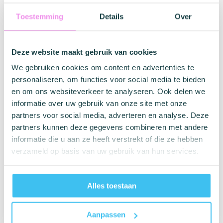
door de Amerikaanse (US Food and Drug Administration,
FDA) en Europese (CE) autoriteiten.
Toestemming
Details
Over
Sheer Glyde Dams® zijn zijdezachte latexvellen van 25 cm
x 15 cm die speciaal zijn ontworpen als barrière voor
Deze website maakt gebruik van cookies
gebruik tijdens orale seks (beffen - orale vaginale seks, of
We gebruiken cookies om content en advertenties te
rimmen - orale/anale seks).
personaliseren, om functies voor social media te bieden
Sheer Glyde beflapjes
en om ons websiteverkeer te analyseren. Ook delen we
informatie over uw gebruik van onze site met onze
Onze opmerkelijke Sheer Glyde Dams® van superieure
partners voor social media, adverteren en analyse. Deze
kwaliteit zijn verkrijgbaar in een verscheidenheid aan leuke
en fruitige kleuren en smaken, waaronder crème/vanille,
partners kunnen deze gegevens combineren met andere
roze/aardbei, paars/wilde bes en zwart/cola.
informatie die u aan ze heeft verstrekt of die ze hebben
verzameld op basis van uw gebruik van hun services.
De beflapjes worden los individueel verpakt geleverd
zonder doosje!
Alles toestaan
Bekijk ook eens:
Hoe moet je beffen?
Aanpassen
Specificaties