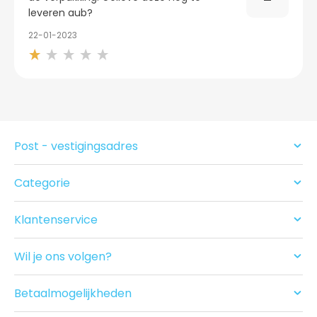
leveren aub?
22-01-2023
Post - vestigingsadres
Categorie
Condooms
Glijmiddel en Massage
Klantenservice
Seksspeeltjes
Contact
Acties
Ruilen/Retouneren
Drogist
Wil je ons volgen?
Betalen
Nieuwe producten
Bezorgen
Recensies
Betaalmogelijkheden
USP