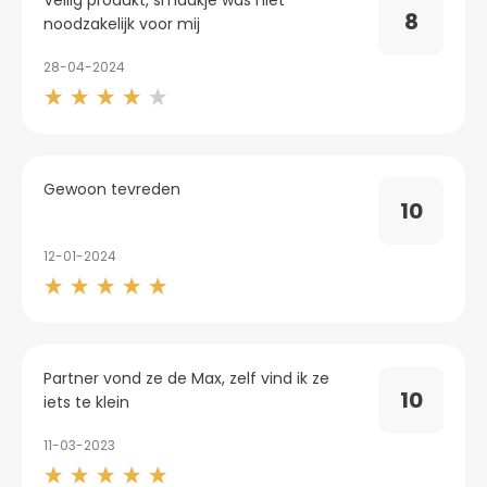
Veilig produkt, smaakje was niet
alleen zijdeachtig zijn, maar ook licht geparfumeerd -
8
noodzakelijk voor mij
zodat je het lichaam van je partner ruikt en onze heerlijke
fruitige geuren in plaats van latex.
28-04-2024
Gewoon tevreden
10
12-01-2024
Partner vond ze de Max, zelf vind ik ze
10
iets te klein
11-03-2023