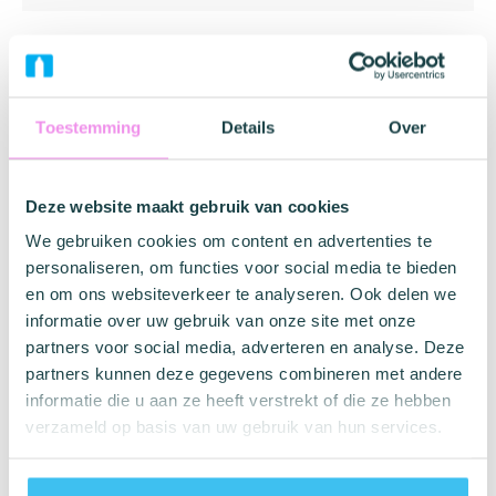
Chocolade is een van de meest geliefde smaken ter
wereld. Deze smaak is zo verrukkelijk dat je het zelfs in
glijmiddelen kunt vinden. Ons huismerk biedt een breed
scala aan opwindende producten, waaronder een
Toestemming
Details
Over
glijmiddel met chocoladesmaak (en -geur).
Waarom kiezen voor dit glijmiddel?
Deze website maakt gebruik van cookies
Iedereen kan profiteren van een glijmiddel. Je hoeft niet
per se in de menopauze te zijn om vaginale droogte te
We gebruiken cookies om content en advertenties te
ervaren. Ook vruchtbare vrouwen hebben enkele dagen in
personaliseren, om functies voor social media te bieden
de maand waarop hun lichaam iets minder snel reageert.
en om ons websiteverkeer te analyseren. Ook delen we
Maar waarom zou je voor een neutraal glijmiddel kiezen
informatie over uw gebruik van onze site met onze
als je net zo goed een chocolade-glijmiddel kunt
partners voor social media, adverteren en analyse. Deze
proberen?
partners kunnen deze gegevens combineren met andere
informatie die u aan ze heeft verstrekt of die ze hebben
Met dit glijmiddel wordt het voorspel verrukkelijk. Het
verzameld op basis van uw gebruik van hun services.
voegt een heerlijke smaak toe aan je intieme momenten
en laat je slaapkamer ruiken naar chocolade. Of de
woonkamer. Of het kantoor. Hoewel, misschien is dat