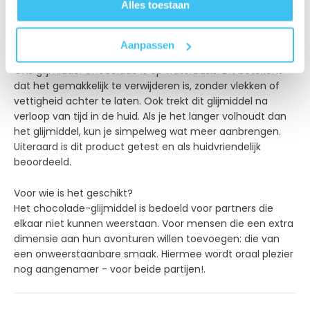
Alles toestaan
laatste niet zo'n goed idee. Maar je begrijpt ons: het
chocolade-glijmiddel zorgt voor gladheid, een
aangename geur en een heerlijke smaak.
Aanpassen
Ons glijmiddel Chocolade is op waterbasis. Dit betekent
dat het gemakkelijk te verwijderen is, zonder vlekken of
vettigheid achter te laten. Ook trekt dit glijmiddel na
verloop van tijd in de huid. Als je het langer volhoudt dan
het glijmiddel, kun je simpelweg wat meer aanbrengen.
Uiteraard is dit product getest en als huidvriendelijk
beoordeeld.
Voor wie is het geschikt?
Het chocolade-glijmiddel is bedoeld voor partners die
elkaar niet kunnen weerstaan. Voor mensen die een extra
dimensie aan hun avonturen willen toevoegen: die van
een onweerstaanbare smaak. Hiermee wordt oraal plezier
nog aangenamer - voor beide partijen!.