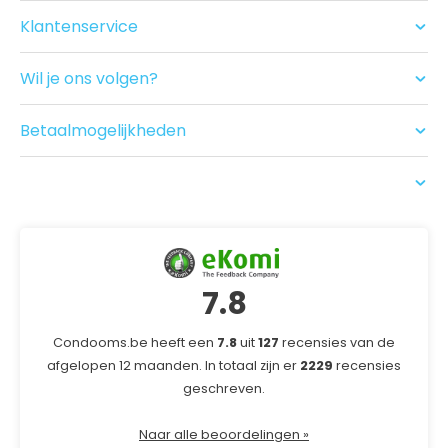
Glijmiddel en Massage
Klantenservice
Seksspeeltjes
Contact
Acties
Ruilen/Retouneren
Drogist
Wil je ons volgen?
Betalen
Nieuwe producten
Bezorgen
Recensies
Betaalmogelijkheden
USP
7.8
Condooms.be heeft een
7.8
uit
127
recensies van de
afgelopen 12 maanden. In totaal zijn er
2229
recensies
geschreven.
Naar alle beoordelingen »