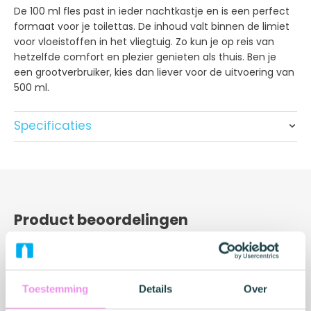
De 100 ml fles past in ieder nachtkastje en is een perfect
formaat voor je toilettas. De inhoud valt binnen de limiet
voor vloeistoffen in het vliegtuig. Zo kun je op reis van
hetzelfde comfort en plezier genieten als thuis. Ben je
een grootverbruiker, kies dan liever voor de uitvoering van
500 ml.
Specificaties
Ingrediënten: Aqua, Glycerin, Hydroxyethylcellulose, Citric
Acid, Sodium Benzoate, Potassium Sorbate, Pentylene
Glycol, Sorbitol, Sodium Lactate, Urea, Lactic Acid, Serine,
Sodium Hydroxide, Sodium Chloride, Allantoin
Product beoordelingen
Zeer fijn glijmiddel voor een toffe prijs
10
Toestemming
Details
Over
06-02-2026