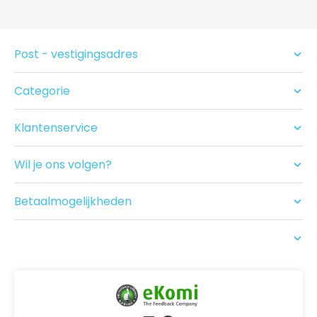
Post - vestigingsadres
Categorie
Condooms
Glijmiddel en Massage
Klantenservice
Seksspeeltjes
Contact
Acties
Ruilen/Retouneren
Drogist
Wil je ons volgen?
Betalen
Nieuwe producten
Bezorgen
Recensies
Betaalmogelijkheden
USP