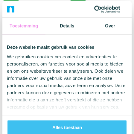
Nieuw
Toestemming
Details
Over
Deze website maakt gebruik van cookies
We gebruiken cookies om content en advertenties te
personaliseren, om functies voor social media te bieden
en om ons websiteverkeer te analyseren. Ook delen we
Shunga - Massage Olie
System Jo All-In-One
informatie over uw gebruik van onze site met onze
240ml
— Almond
Sensual Massage 30ml
—
partners voor social media, adverteren en analyse. Deze
Sweetness
geurvrij
partners kunnen deze gegevens combineren met andere
5/5
(1)
informatie die u aan ze heeft verstrekt of die ze hebben
verzameld op basis van uw gebruik van hun services.
€ 9,99
€ 23,99
Op voorraad
Op voorraad
Alles toestaan