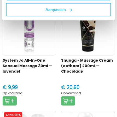
Aanpassen
System Jo All-In-One
Shunga - Massage Cream
Sensual Massage 30ml
—
(eetbaar) 200ml
—
lavendel
Chocolade
€ 9,99
€ 20,90
Op voorraad
Op voorraad
Actie 20%