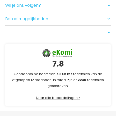
Ruilen/Retouneren
Drogist
Wil je ons volgen?
Betalen
Nieuwe producten
Bezorgen
Recensies
Betaalmogelijkheden
USP
7.8
Condooms.be heeft een
7.8
uit
127
recensies van de
afgelopen 12 maanden. In totaal zijn er
2230
recensies
geschreven.
Naar alle beoordelingen »