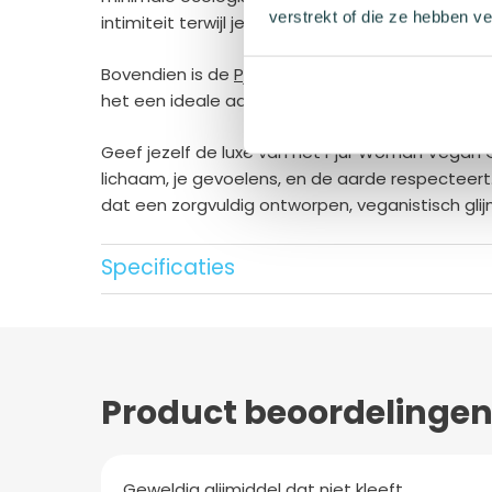
verstrekt of die ze hebben v
intimiteit terwijl je weet dat je een bewuste k
Bovendien is de
Pjur Woman
Vegan Glijmiddel 
het een ideale aanvulling is op veilige en besch
Geef jezelf de luxe van het Pjur Woman Vegan Gl
lichaam, je gevoelens, en de aarde respecteert
dat een zorgvuldig ontworpen, veganistisch glij
Specificaties
Wat zit er in Pjur Wom
Ingrediënten lijst: aqua (water), propylene glyco
hydroxypropyltrimonium chloride,
Product beoordelinge
hydroxyethylcellulose, sodium saccharin, citric a
Geweldig glijmiddel dat niet kleeft