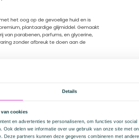
met het oog op de gevoelige huid en is
 premium, plantaardige glijmiddel. Gemaakt
rij van parabenen, parfums, en glycerine,
ervaring zonder afbreuk te doen aan de
0% veganistisch maar ook uitzonderlijk
 en goedgekeurd, met een pH-gebalanceerde
 zones te beschermen en te hydrateren.
Details
ieten van langdurig glijvermogen zonder
rogende formule zorgen voor comfort en
uele momenten nog aangenamer worden.
 van cookies
ent en advertenties te personaliseren, om functies voor social
t voor de planeet. Niet alleen is de
. Ook delen we informatie over uw gebruik van onze site met on
ook eco-vriendelijk. Het is ontworpen om een
e. Deze partners kunnen deze gegevens combineren met andere i
n, waardoor je kunt genieten van je