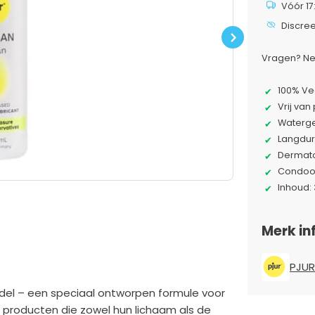
Vóór 17
Discre
Next
Vragen? Ne
100% Ve
Vrij va
Waterg
Langdur
Dermato
Condoom
Inhoud:
Merk in
PJUR
del – een speciaal ontworpen formule voor
et producten die zowel hun lichaam als de