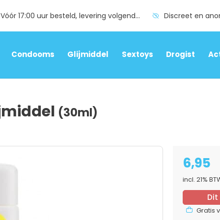
Vóór 17:00 uur besteld, levering volgende dag
Discreet en an
Condooms
Glijmiddel
Sextoys
Drogist
Ac
jmiddel
(30ml)
6,95
incl. 21% B
Dit
Gratis 