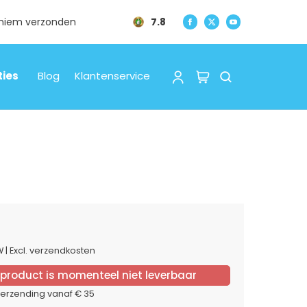
oniem verzonden
7.8
ties
Blog
Klantenservice
TW
|
Excl. verzendkosten
 product is momenteel niet leverbaar
verzending vanaf € 35