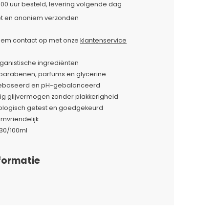
:00 uur besteld, levering volgende dag
et en anoniem verzonden
em contact op met onze
klantenservice
ganistische ingrediënten
n parabenen, parfums en glycerine
ebaseerd en pH-gebalanceerd
ig glijvermogen zonder plakkerigheid
logisch getest en goedgekeurd
vriendelijk
 30/100ml
formatie