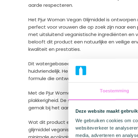
aarde respecteren.
Het Pjur Woman Vegan Glijmiddel is ontworpen 
perfect voor vrouwen die op zoek zijn naar een
met uitsluitend veganistische ingrediënten en v
belooft dit product een natuurlijke en veilige 
kwaliteit en prestaties.
Dit watergebaseerde glijmiddel is niet alleen 10
huidvriendelijk. Het is dermatologisch getest
formule die ontworpen is om je meest intieme
Toestemming
Met de Pjur Woman Vegan Glijmiddel kun je gen
plakkerigheid. De gladde textuur en de niet-d
gemak bij het aanbrengen, waardoor je sens
Deze website maakt gebruik
We gebruiken cookies om cont
Wat dit product echt onderscheidt, is het respec
websiteverkeer te analyseren
glijmiddel veganistisch, maar de verpakking is 
media, adverteren en analys
minimale ecologische voetafdruk achter te late