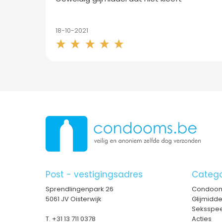
18-10-2021
Post - vestigingsadres
Catego
Sprendlingenpark 26
Condoo
5061 JV Oisterwijk
Glijmidd
Seksspee
T.
+31 13 711 0378
Acties