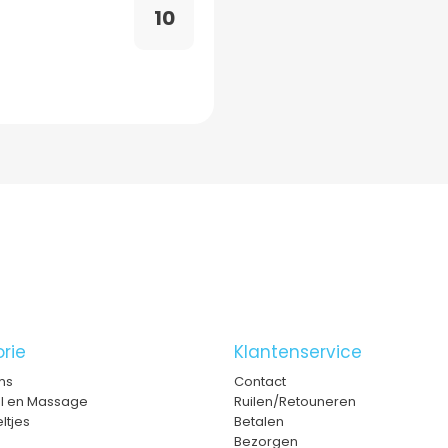
10
rie
Klantenservice
ms
Contact
el en Massage
Ruilen/Retouneren
ltjes
Betalen
Bezorgen