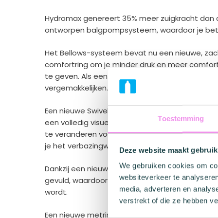
Hydromax genereert 35% meer zuigkracht dan d
ontworpen balgpompsysteem, waardoor je betere
Het Bellows-systeem bevat nu een nieuwe, zac
comfortring om je minder druk en meer comfort
te geven. Als een toegevoegde bonus is het o
vergemakkelijken.
Een nieuwe Swivel Bellows-functie zorgt voor vo
Toestemming
een volledig visueel zicht op de kamer te geve
te veranderen voor optimale efficiëntie bij geb
je het verbazingwekkende nieuwe Hydromax-ple
Deze website maakt gebruik
We gebruiken cookies om cont
Dankzij een nieuw Super Flow Latch Valve-sys
websiteverkeer te analyseren
gevuld, waardoor het gebruik en de plaatsing v
media, adverteren en analys
wordt.
verstrekt of die ze hebben v
Een nieuwe metrische en imperiale geleidingssc