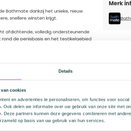
Merk in
e Bathmate dankzij het unieke, nieuw
, snellere winsten krijgt.
Bat
ht afdichtende, volledig ondersteunende
 rond de penisbasis en het testikelgebied
ok verwijderbaar om het schoonmaken te
lledige 360 graden positieve rotatie om je
Details
n, plus de mogelijkheid om de schuine hoek
ruik in bad of onder de douche - of wanneer
zierringsysteem gebruikt.
 van cookies
ent en advertenties te personaliseren, om functies voor social
teem kan de tank met één hand worden
. Ook delen we informatie over uw gebruik van onze site met on
an de hydropomp veel gemakkelijker voor je
e. Deze partners kunnen deze gegevens combineren met andere i
erzameld op basis van uw gebruik van hun services.
haal geeft ke een verbeterd visueel