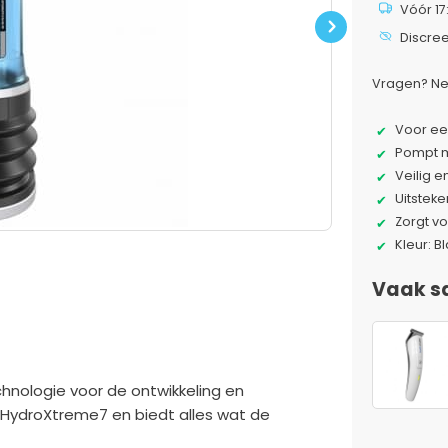
Vóór 17
Next
Discre
Vragen? Ne
Voor ee
Pompt m
Veilig e
Uitsteke
Zorgt v
Kleur: B
Vaak s
nologie voor de ontwikkeling en
 HydroXtreme7 en biedt alles wat de