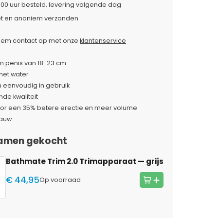
:00 uur besteld, levering volgende dag
et en anoniem verzonden
em contact op met onze
klantenservice
n penis van 18-23 cm
et water
n eenvoudig in gebruik
nde kwaliteit
oor een 35% betere erectie en meer volume
lauw
amen gekocht
Bathmate Trim 2.0 Trimapparaat
— grijs
€ 44,95
Op voorraad