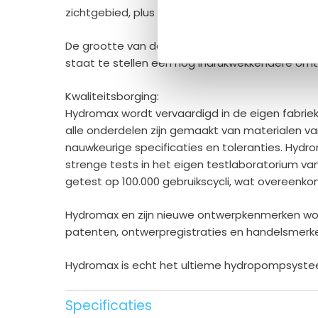
zichtgebied, plus boven- en ondertextuur op de
De grootte van de interne balg is vergroot en h
staat te stellen een nog indrukwekkendere omtre
Kwaliteitsborging:
Hydromax wordt vervaardigd in de eigen fabriek
alle onderdelen zijn gemaakt van materialen v
nauwkeurige specificaties en toleranties. H
strenge tests in het eigen testlaboratorium 
getest op 100.000 gebruikscycli, wat overeenko
Hydromax en zijn nieuwe ontwerpkenmerken wo
patenten, ontwerpregistraties en handelsmerk
Hydromax is echt het ultieme hydropompsyst
Specificaties