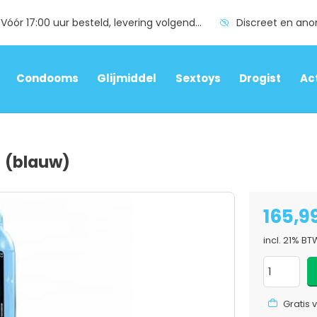
Vóór 17:00 uur besteld, levering volgende dag
Discreet en an
Condooms
Glijmiddel
Sextoys
Drogist
Ac
9
(blauw)
165,9
incl. 21% B
Gratis 