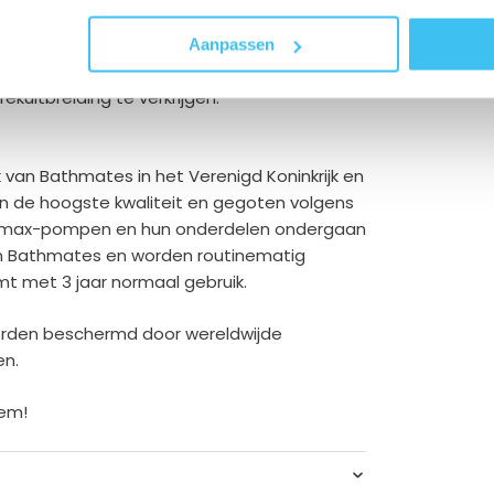
 vacuümbuis voor betere grip en controle.
Aanpassen
et aantal windingen is verminderd om je in
kuitbreiding te verkrijgen.
 van Bathmates in het Verenigd Koninkrijk en
an de hoogste kwaliteit en gegoten volgens
ydromax-pompen en hun onderdelen ondergaan
van Bathmates en worden routinematig
mt met 3 jaar normaal gebruik.
rden beschermd door wereldwijde
en.
eem!