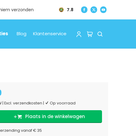
oniem verzonden
7.8
ties
Blog
Klantenservice
9
TW
|
Excl. verzendkosten
|
Op voorraad
Plaats in de winkelwagen
verzending vanaf € 35