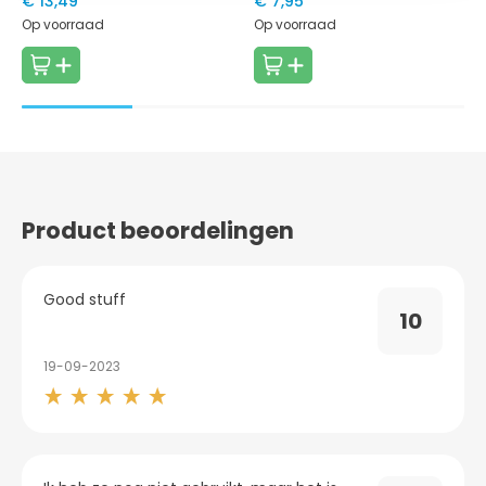
€ 13,49
€ 7,95
Dikte
50 Microns
50 Microns
Microns
Op voorraad
Op voorraad
Structuur
Glad
Glad
Glad
Latexvrij
Nee
Nee
Nee
Veganistisch
Nee
Nee
Nee
Product beoordelingen
Good stuff
10
19-09-2023