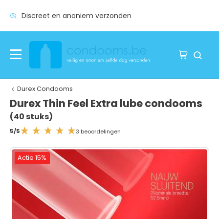
Discreet en anoniem verzonden
Durex Condooms
Durex Thin Feel Extra lube condooms
(40 stuks)
5/5
3 beoordelingen
Actie 15%