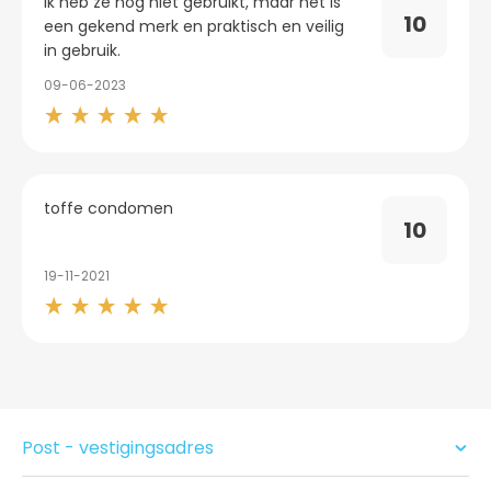
Ik heb ze nog niet gebruikt, maar het is
10
een gekend merk en praktisch en veilig
in gebruik.
09-06-2023
toffe condomen
10
19-11-2021
Post - vestigingsadres