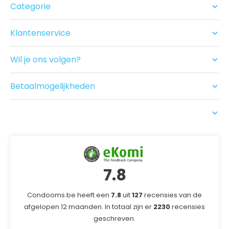
Categorie
Condooms
Glijmiddel en Massage
Klantenservice
Seksspeeltjes
Contact
Acties
Ruilen/Retouneren
Drogist
Wil je ons volgen?
Betalen
Nieuwe producten
Bezorgen
Recensies
Betaalmogelijkheden
USP
7.8
Condooms.be heeft een
7.8
uit
127
recensies van de
afgelopen 12 maanden. In totaal zijn er
2230
recensies
geschreven.