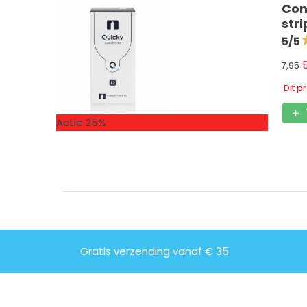
Con
str
5/5
7,95
Dit p
Actie 25%
Gratis verzending vanaf € 35