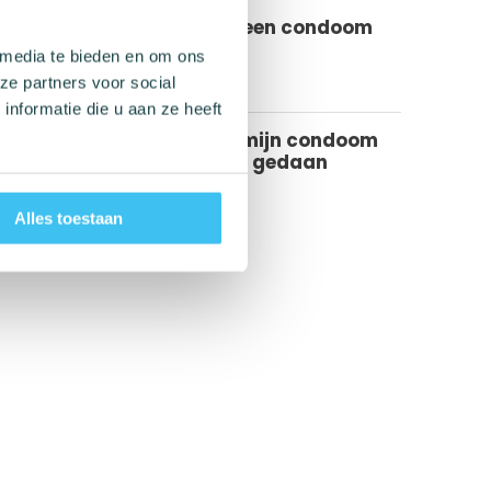
Hoe moet je een condoom
omdoen?
 media te bieden en om ons
Lees meer »
ze partners voor social
nformatie die u aan ze heeft
Help, ik heb mijn condoom
verkeerd om gedaan
Lees meer »
Alles toestaan