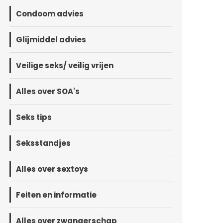
Condoom advies
Glijmiddel advies
Veilige seks/ veilig vrijen
Alles over SOA's
Seks tips
Seksstandjes
Alles over sextoys
Feiten en informatie
Alles over zwangerschap