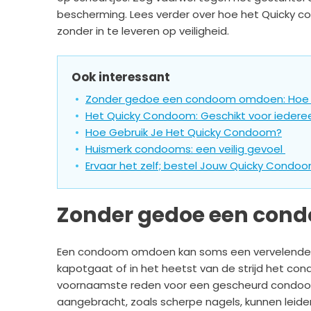
bescherming. Lees verder over hoe het Quicky
zonder in te leveren op veiligheid.
Ook interessant
Zonder gedoe een condoom omdoen: Hoe
Het Quicky Condoom: Geschikt voor iedere
Hoe Gebruik Je Het Quicky Condoom?
Huismerk condooms: een veilig gevoel
Ervaar het zelf; bestel Jouw Quicky Con
Zonder gedoe een con
Een condoom omdoen kan soms een vervelende klu
kapotgaat of in het heetst van de strijd het co
voornaamste reden voor een gescheurd condoom
aangebracht, zoals scherpe nagels, kunnen leide