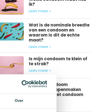
ik?
Lees meer »
Wat is de nominale breedte
van een condoom en
waarom is dit de echte
maat?
Lees meer »
Is mijn condoom te klein of
te strak?
Lees meer »
Hoe een condoom
verpakking openmaken
zonder dat het condoom
scheurt?
Over
Lees meer »