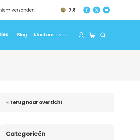
oniem verzonden
7.8
ties
Blog
Klantenservice
« Terug naar overzicht
Categorieën