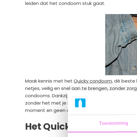
leiden dat het condoom stuk gaat.
Maak kennis met het
Quicky condoom
, dé beste
netjes, veilig en snel aan te brengen, zonder zor
condooms. Dankzij het innovatieve blauwe lipje aa
zonder het met je handen aan te raken. Dit bet
moment en geen onaangename latexgeur aan je
Toestemming
Het Quicky Condoom: Ge