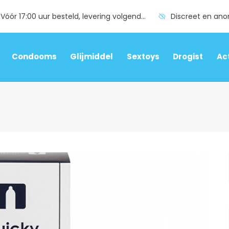
Vóór 17:00 uur besteld, levering volgende dag
Discreet en an
Condooms
Glijmiddel
Sextoys
Drogist
Ac