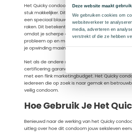
Het Quicky condoom, dat je alleen bij
Condooms
Deze website maakt gebruik
stuk makkelijker. Dit slimme condoom helpt je o
We gebruiken cookies om cont
een speciaal blauw lipje aan de zijkant, zodat je
websiteverkeer te analyseren
raken. Dit betekent minder kans dat het condoom
media, adverteren en analys
omdat je scherpe dingen zoals lange nagels of 
verstrekt of die ze hebben v
probleem op en maakt je intieme momenten beter,
je opwinding maximaal!
Net als de andere modellen, is het Quicky cond
certificering garandeert een hoge kwaliteit, terwi
met een flink marketingbudget. Het Quicky con
iedereen die op zoek is naar gemak en betrouwb
veilig condoom.
Hoe Gebruik Je Het Qu
Benieuwd naar de werking van het Quicky condoom
uitleg over hoe dit condoom jouw seksleven eenv