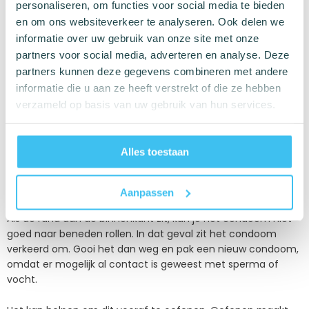
Daarna rol je het condoom met je vingers rustig naar
personaliseren, om functies voor social media te bieden
beneden totdat het helemaal aan de onderkant zit. Strijk
en om ons websiteverkeer te analyseren. Ook delen we
eventuele luchtbelletjes glad zodat het condoom goed
informatie over uw gebruik van onze site met onze
aansluit. Als je het condoom per ongeluk verkeerd om hebt
partners voor social media, adverteren en analyse. Deze
omgedaan, gebruik dan een nieuw condoom.
partners kunnen deze gegevens combineren met andere
informatie die u aan ze heeft verstrekt of die ze hebben
Hoe weet je aan welke kant je een
verzameld op basis van uw gebruik van hun services.
condoom moet omdoen?
Een condoom heeft een opgerolde rand die eruitziet als
Alles toestaan
kleine ringen. Wanneer je het condoom op de penis plaatst,
moeten deze ringen aan de buitenkant zitten zodat je het
condoom gemakkelijk kunt afrollen.
Aanpassen
Als de rand aan de binnenkant zit, kun je het condoom niet
goed naar beneden rollen. In dat geval zit het condoom
verkeerd om. Gooi het dan weg en pak een nieuw condoom,
omdat er mogelijk al contact is geweest met sperma of
vocht.