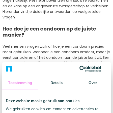
ongemakkelijk. Het helpt bovendien om soa’s te voorkomen
en de kans op een ongewenste zwangerschap te verkleinen.
Hieronder vind je duidelijke antwoorden op veelgestelde
vragen.
Hoe doe je een condoom op de juiste
manier?
Veel mensen vragen zich af hoe je een condoom precies
moet gebruiken. Wanneer je een condoom omdoet, moet je
eerst controleren of het condoom aan de juiste kant zit. Een
condoom rolt namelijk maar naar één kant goed af. Als je
merkt dat het condoom niet wil afrollen, zit het waarschijnlijk
verkeerd.
Toestemming
Details
Over
Leg het condoom op de stijve penis en knijp het topje dicht
met je vingers. Hierdoor blijft er ruimte bovenin zodat lucht
kan ontsnappen. Dit voorkomt dat er luchtbellen ontstaan
Deze website maakt gebruik van cookies
die kunnen leiden tot scheuren.
We gebruiken cookies om content en advertenties te