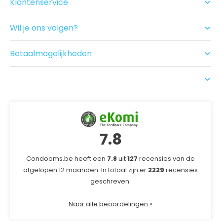
Klantenservice
Seksspeeltjes
Contact
Acties
Ruilen/Retouneren
Drogist
Wil je ons volgen?
Betalen
Nieuwe producten
Bezorgen
Recensies
Betaalmogelijkheden
USP
7.8
Condooms.be heeft een
7.8
uit
127
recensies van de
afgelopen 12 maanden. In totaal zijn er
2229
recensies
geschreven.
Naar alle beoordelingen »