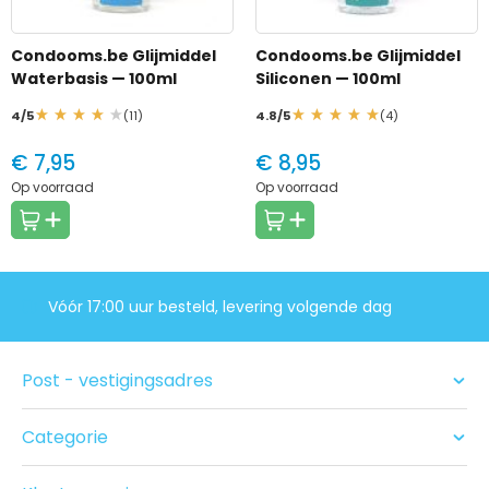
Condooms.be Glijmiddel
Condooms.be Glijmiddel
Waterbasis
— 100ml
Siliconen
— 100ml
4/5
(11)
4.8/5
(4)
€ 7,95
€ 8,95
Op voorraad
Op voorraad
Vóór 17:00 uur besteld, levering volgende dag
Post - vestigingsadres
Categorie
Condooms
Glijmiddel en Massage