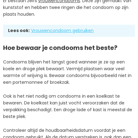
Er bestaan zelfs
vrouwencondooms
. Deze zijn gemaakt van
kunststof en hebben twee ringen die het condoom op zijn
plaats houden.
Lees ook:
Vrouwencondoom gebruiken
Hoe bewaar je condooms het beste?
Condooms blijven het langst goed wanneer je ze op een
koele en droge plek bewaart. Vermijd plaatsen waar veel
warmte of wrijving is. Bewaar condooms bijvoorbeeld niet in
een portemonnee of broekzak.
Ook is het niet nodig om condooms in een koelkast te
bewaren. De koelkast kan juist vocht veroorzaken dat de
verpakking beschadigt. Een droge lade of kast is meestal de
beste plek.
Controleer altijd de houdbaarheidsdatum voordat je een
condoom gebruikt. Als de datum verstreken is, pak dan een