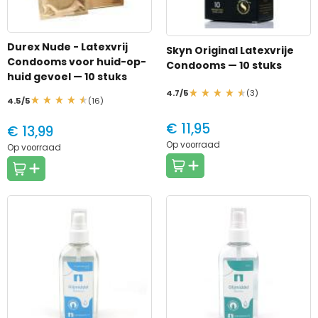
Durex Nude - Latexvrij
Skyn Original Latexvrije
Condooms voor huid-op-
Condooms
— 10 stuks
huid gevoel
— 10 stuks
4.7/5
(3)
4.5/5
(16)
€ 11,95
€ 13,99
Op voorraad
Op voorraad