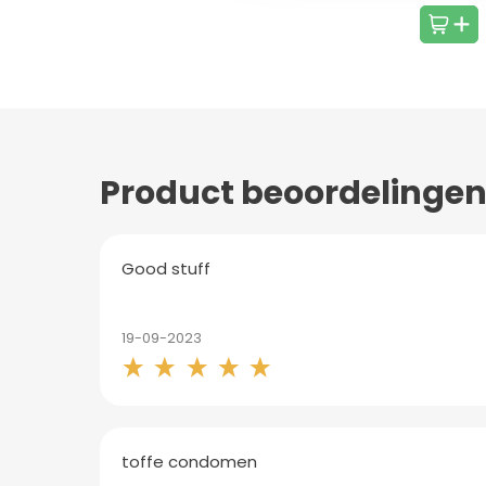
Product beoordelinge
Good stuff
19-09-2023
toffe condomen