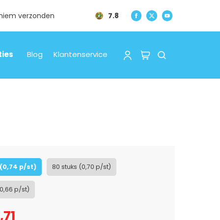
oniem verzonden
7.8
ties
Blog
Klantenservice
(0,74 p/st)
80 stuks (0,70 p/st)
(0,66 p/st)
,71