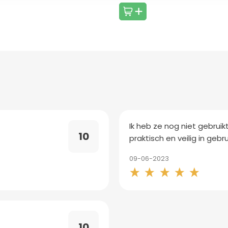
n
Ik heb ze nog niet gebrui
10
praktisch en veilig in gebru
09-06-2023
10