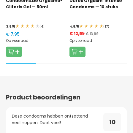
Condooms.be Orgasme-
Durex Orgasm' Intense
verstoppingen veroorzaken)
EAN code verpakking
8719322873996
Latexvrij
Nee
Nee
Nee
Clitoris Gel
— 50ml
Condooms
— 10 stuks
Gebruik een condoom altijd maar eenmalig
Veganistisch
Nee
Nee
Nee
3.8/5
(4)
4.8/5
(17)
€ 12,59
€ 7,95
€ 13,99
Op voorraad
Op voorraad
Product beoordelingen
Deze condooms hebben ontzettend
10
veel noppen. Doet veel!