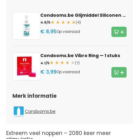
Condooms.be Glijmiddel Siliconen
— 100m
4.8/5
(4)
€ 8,95
Op voorraad
Condooms.be Vibro Ring
— 1 stuks
4.1/5
(7)
€ 3,99
Op voorraad
Merk informatie
Condooms.be
Extreem veel noppen – 2080 keer meer