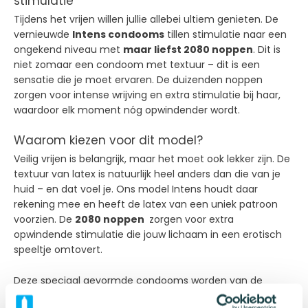
stimulatie
Tijdens het vrijen willen jullie allebei ultiem genieten. De
vernieuwde
Intens condooms
tillen stimulatie naar een
ongekend niveau met
maar liefst 2080 noppen
. Dit is
niet zomaar een condoom met textuur – dit is een
sensatie die je moet ervaren. De duizenden noppen
zorgen voor intense wrijving en extra stimulatie bij haar,
waardoor elk moment nóg opwindender wordt.
Waarom kiezen voor dit model?
Veilig vrijen is belangrijk, maar het moet ook lekker zijn. De
textuur van latex is natuurlijk heel anders dan die van je
huid – en dat voel je. Ons model Intens houdt daar
rekening mee en heeft de latex van een uniek patroon
voorzien. De
2080 noppen
zorgen voor extra
opwindende stimulatie die jouw lichaam in een erotisch
speeltje omtovert.
Deze speciaal gevormde condooms worden van de
hoogste kwaliteit latex gemaakt. Ze zijn uitvoerig getest