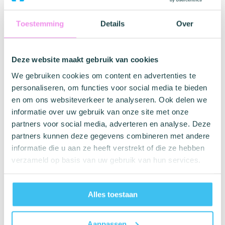
en geslaagd voor de strenge Europese CE 0123-
certificering. In elk doosje vind je 12 stuks van deze
plezierige voorbehoedsmiddelen, hermetisch verpakt en
Toestemming
Details
Over
van houdbaarheidsdatum voorzien. Je vindt ze niet bij de
apotheek of in de supermarkt, maar bestelt ze uitsluitend
online bij Condoom.nl.
Deze website maakt gebruik van cookies
We gebruiken cookies om content en advertenties te
Voor wie geschikt?
personaliseren, om functies voor social media te bieden
Voor jou is seks méér dan een spelletje. Je bent steeds op
en om ons websiteverkeer te analyseren. Ook delen we
zoek naar nieuwe ervaringen. Normale condooms heb je
informatie over uw gebruik van onze site met onze
al geprobeerd, maar je wilt haar nóg meer laten genieten.
partners voor social media, adverteren en analyse. Deze
Met de horizontale ribbels en willekeurig verdeelde
partners kunnen deze gegevens combineren met andere
noppen stimuleer je de binnenkant van haar vagina en
informatie die u aan ze heeft verstrekt of die ze hebben
haar G-plek.
verzameld op basis van uw gebruik van hun services.
De Intens condooms hebben een nominale breedte van
52mm. Voor de meeste mannen is dat een perfecte
maat. Weet je niet zeker wat jouw maat is, dan is het
Alles toestaan
handig om de
omtrek op te meten.
Aanpassen