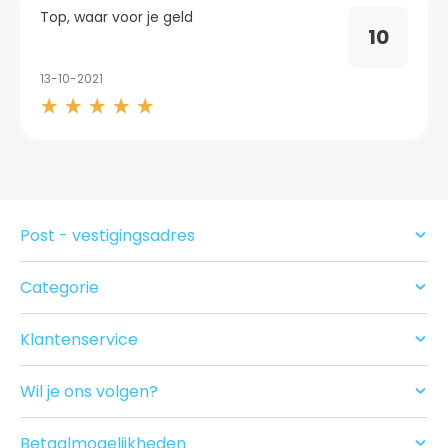
Top, waar voor je geld
10
13-10-2021
Post - vestigingsadres
Categorie
Condooms
Glijmiddel en Massage
Klantenservice
Seksspeeltjes
Contact
Acties
Ruilen/Retouneren
Drogist
Wil je ons volgen?
Betalen
Nieuwe producten
Bezorgen
Recensies
Betaalmogelijkheden