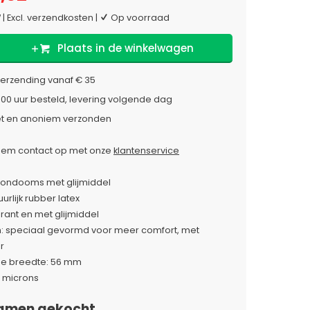
W
|
Excl. verzendkosten
|
Op voorraad
Plaats in de winkelwagen
verzending vanaf € 35
:00 uur besteld, levering volgende dag
et en anoniem verzonden
em contact op met onze
klantenservice
ondooms met glijmiddel
urlijk rubber latex
rant en met glijmiddel
: speciaal gevormd voor meer comfort, met
r
e breedte: 56 mm
5 microns
amen gekocht