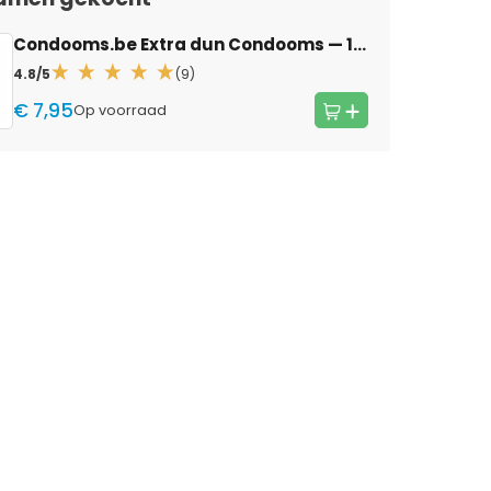
Condooms.be Extra dun Condooms
— 12 stuks
4.8/5
(9)
€ 7,95
Op voorraad