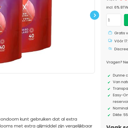
incl. 6% BT
Next
Gratis 
Vóór 17
Discre
Vragen? Ne
Dunne c
Van natu
Transpa
Easy-On
reservoi
Nominal
Dikte: 5
condoom kunt gebruiken dat al extra
dooms met extra glijmiddel zijn vergelijkbaar
Vaak s