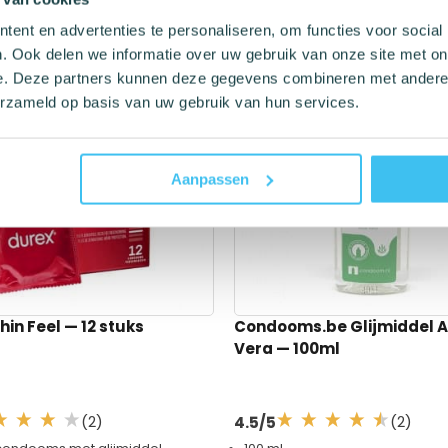
del
king en pas op met scherpe nagels en
ent en advertenties te personaliseren, om functies voor social
t
Durex Thin Feel
Durex Feel Thin Extra lube
. Ook delen we informatie over uw gebruik van onze site met on
ijp het topje voorzichtig dicht en plaats het
Rubber Latex
Rubber Latex
e. Deze partners kunnen deze gegevens combineren met andere i
erzameld op basis van uw gebruik van hun services.
leer of het condoom juist is geplaatst.
56 mm
56 mm
rden verwijderd en kan het worden
, Easy-On pasvorm
ndoom niet door, dit kan verstoppingen
Ja
Extra
Aanpassen
Geen
Geen
Geen
Geen
Easy-On
Anatomisch, Pleasure-Fit
50 Microns
50 Microns
hin Feel
— 12 stuks
Condooms.be Glijmiddel A
Glad
Glad
Vera
— 100ml
Nee
Nee
Nee
Nee
(2)
(2)
4.5/5