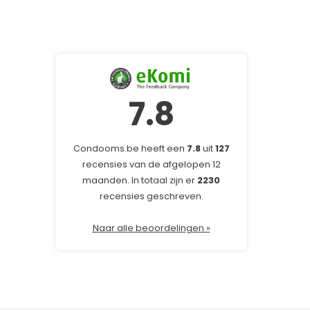
7.8
Condooms.be heeft een
7.8
uit
127
recensies van de afgelopen 12
maanden. In totaal zijn er
2230
recensies geschreven.
Naar alle beoordelingen »