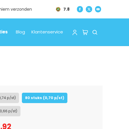
oniem verzonden
7.8
ties
Blog
Klantenservice
0,74 p/st)
80 stuks (0,70 p/st)
(0,66 p/st)
,92