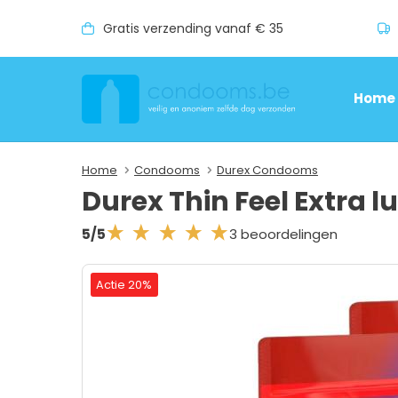
Gratis verzending vanaf € 35
Home
Home
Condooms
Durex Condooms
Durex Thin Feel Extra
3 beoordelingen
5/5
Actie 20%