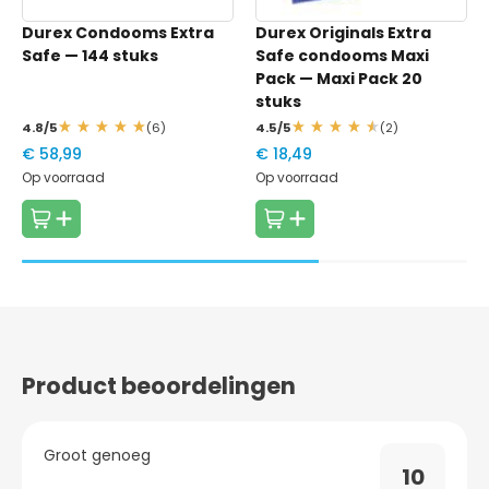
Gebruik een condoom altijd maar eenmalig
Latexvrij
Nee
Nee
Nee
Durex Condooms Extra
Durex Originals Extra
Safe
— 144 stuks
Safe condooms Maxi
Veganistisch
Nee
Nee
Nee
Pack
— Maxi Pack 20
stuks
4.8/5
(6)
4.5/5
(2)
€ 58,99
€ 18,49
Op voorraad
Op voorraad
Product beoordelingen
Groot genoeg
10