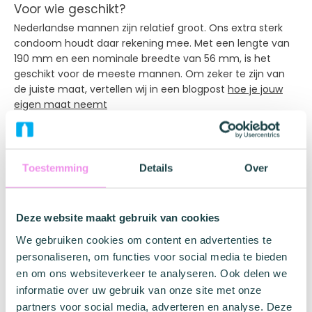
Voor wie geschikt?
Nederlandse mannen zijn relatief groot. Ons extra sterk
condoom houdt daar rekening mee. Met een lengte van
190 mm en een nominale breedte van 56 mm, is het
geschikt voor de meeste mannen. Om zeker te zijn van
de juiste maat, vertellen wij in een blogpost
hoe je jouw
eigen maat neemt
Dit extra sterk condoom is bedoeld voor mannen die
maximale veiligheid wensen. Dit model is zowel voor
vaginaal als anaal gebruik geschikt. In elk doosje vind je 12
Toestemming
Details
Over
stuks, die individueel zijn verpakt en van een
houdbaarheidsdatum zijn voorzien.
Deze website maakt gebruik van cookies
Bekijk ook eens:
beflapjes
We gebruiken cookies om content en advertenties te
personaliseren, om functies voor social media te bieden
en om ons websiteverkeer te analyseren. Ook delen we
informatie over uw gebruik van onze site met onze
partners voor social media, adverteren en analyse. Deze
Specificaties