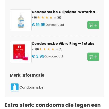
Condooms.be Glijmiddel Waterbasis
— 5
4/5
(11)
€ 19,95
Op voorraad
Condooms.be Vibro Ring
— 1 stuks
4.1/5
(7)
€ 3,99
Op voorraad
Merk informatie
Condooms.be
Extra sterk: condooms die tegen een