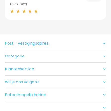
14-09-2021
Post - vestigingsadres
Categorie
Condooms
Glijmiddel en Massage
Klantenservice
Seksspeeltjes
Contact
Acties
Ruilen/Retouneren
Drogist
Wil je ons volgen?
Betalen
Nieuwe producten
Bezorgen
Recensies
Betaalmogelijkheden
USP