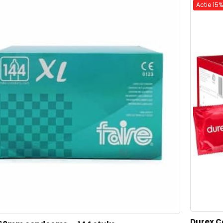
Actie 15%
Durex C