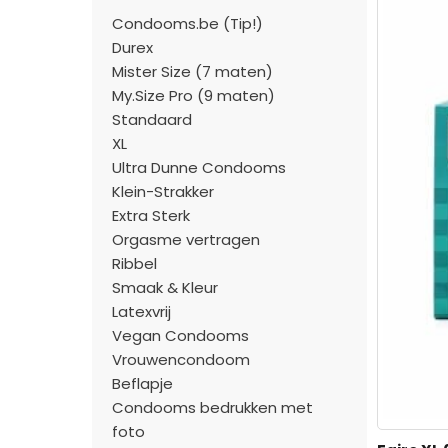
Condooms.be (Tip!)
Durex
Mister Size (7 maten)
My.Size Pro (9 maten)
Standaard
XL
Ultra Dunne Condooms
Klein-Strakker
Extra Sterk
Orgasme vertragen
Ribbel
Smaak & Kleur
Latexvrij
Vegan Condooms
Vrouwencondoom
Beflapje
Condooms bedrukken met
foto