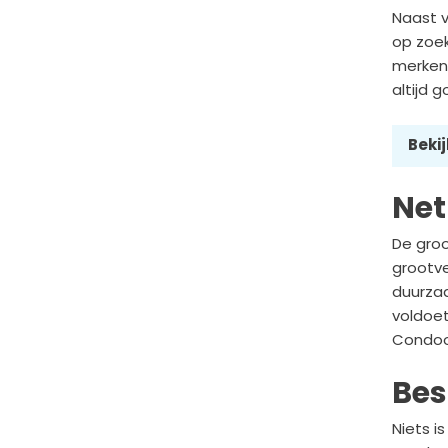
Naast v
5/5
op zoe
merken
2080 nop
altijd g
Ultiem g
Standaa
Bekij
€ 27,9
Op voorra
Net
De groo
grootve
duurzaa
voldoet
Condoom
Bes
Niets i