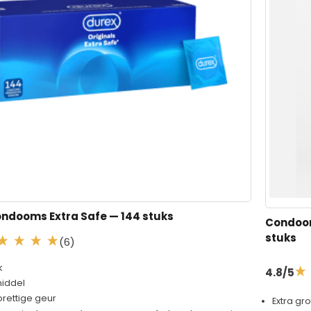
ondooms Extra Safe
— 144 stuks
Condoo
stuks
(6)
k
4.8/5
middel
prettige geur
Extra g