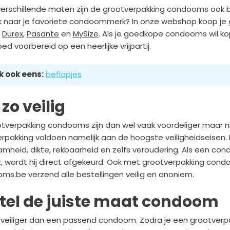
erschillende maten zijn de grootverpakking condooms ook be
(4)
4.8/5
k naar je favoriete condoommerk? In onze webshop koop je
Durex
,
Pasante
en
MySize
. Als je goedkope condooms wil kop
pen voor extreme stimulatie
Ultra d
oed voorbereid op een heerlijke vrijpartij.
enot voor haar
Breedte
rd maat
Lengte:
k ook eens:
beflapjes
9
€ 27,9
ad
Op voorr
 zo veilig
tverpakking condooms zijn dan wel vaak voordeliger maar ni
rpakking voldoen namelijk aan de hoogste veiligheidseise
mheid, dikte, rekbaarheid en zelfs veroudering. Als een c
, wordt hij direct afgekeurd. Ook met grootverpakking condoo
s.be verzend alle bestellingen veilig en anoniem.
tel de juiste maat condoom
s veiliger dan een passend condoom. Zodra je een grootverpak