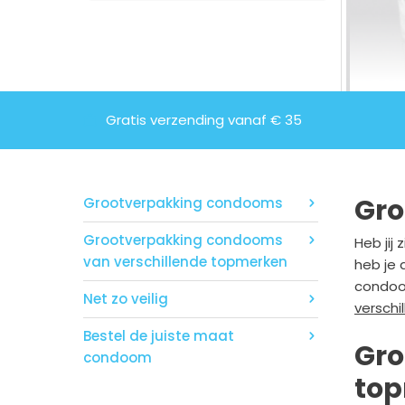
Gratis verzending vanaf € 35
Gro
Grootverpakking condooms
Grootverpakking condooms
Heb jij 
van verschillende topmerken
heb je
condoo
Net zo veilig
verschi
Bestel de juiste maat
Gro
condoom
to
Condoom