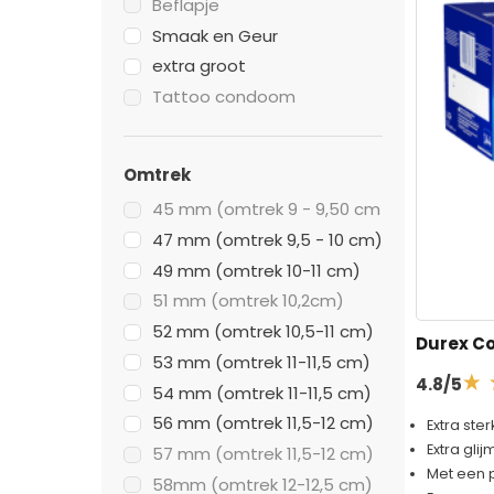
Beflapje
Smaak en Geur
extra groot
Tattoo condoom
Omtrek
45 mm (omtrek 9 - 9,50 cm
47 mm (omtrek 9,5 - 10 cm)
49 mm (omtrek 10-11 cm)
51 mm (omtrek 10,2cm)
52 mm (omtrek 10,5-11 cm)
Durex C
53 mm (omtrek 11-11,5 cm)
4.8/5
54 mm (omtrek 11-11,5 cm)
56 mm (omtrek 11,5-12 cm)
Extra ster
Extra glij
57 mm (omtrek 11,5-12 cm)
Met een 
58mm (omtrek 12-12,5 cm)