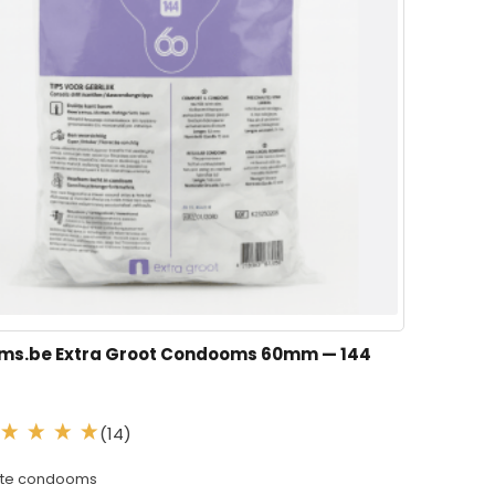
ms.be Extra Groot Condooms 60mm
— 144
(14)
rote condooms