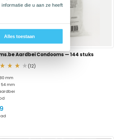
nformatie die u aan ze heeft
Alles toestaan
ms.be Aardbei Condooms
— 144 stuks
(12)
 180 mm
: 54 mm
aardbei
ood
9
aad