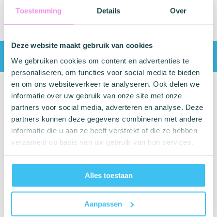
Toestemming
Details
Over
Deze website maakt gebruik van cookies
Vóór 17:00 uur besteld, levering volgende dag
We gebruiken cookies om content en advertenties te
personaliseren, om functies voor social media te bieden
en om ons websiteverkeer te analyseren. Ook delen we
Post - vestigingsadres
informatie over uw gebruik van onze site met onze
partners voor social media, adverteren en analyse. Deze
Categorie
partners kunnen deze gegevens combineren met andere
Condooms
informatie die u aan ze heeft verstrekt of die ze hebben
Glijmiddel en Massage
Klantenservice
verzameld op basis van uw gebruik van hun services.
Seksspeeltjes
Contact
Acties
Ruilen/Retouneren
Drogist
Wil je ons volgen?
Betalen
Nieuwe producten
Alles toestaan
Bezorgen
Recensies
Betaalmogelijkheden
USP
Aanpassen